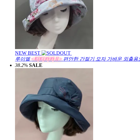
NEW
BEST
루이엘
<티티카카Ⅱ>
편안한 간절기 모자 가벼운 외출용모
38.2
%
SALE