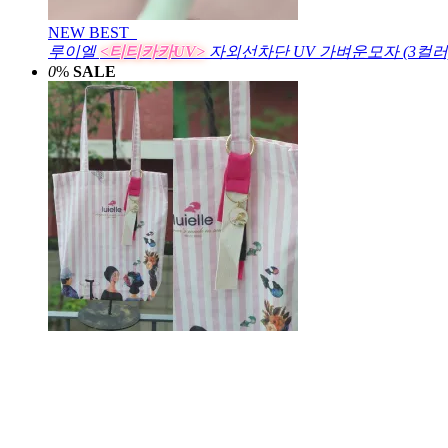
NEW
BEST
루이엘
<티티카카UV>
자외선차단 UV 가벼운모자 (3컬러
0
%
SALE