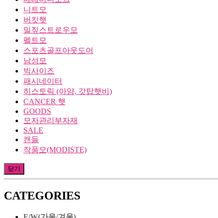
니트모
버킷햇
밀짚스트로우모
펠트모
스포츠골프아웃도어
남성모
빅사이즈
패시네이터
히스토릭 (아얌, 갓탑햇비)
CANCER 햇
GOODS
모자관리부자재
SALE
캔들
작품모(MODISTE)
닫기
CATEGORIES
F/W(가을/겨울)