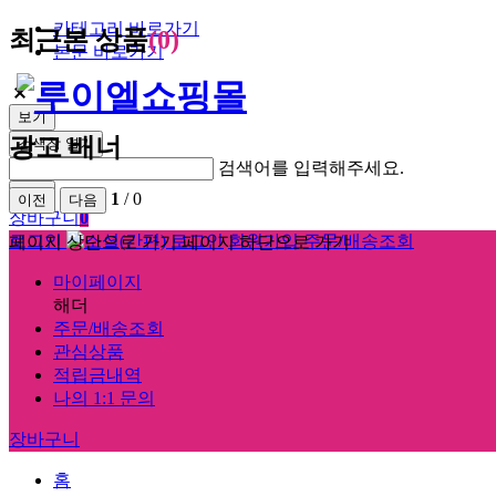
카테고리 바로가기
최근본 상품
(0)
본문 바로가기
보기
광고 배너
검색창 열기
검색어를 입력해주세요.
검색
1
/
0
이전
다음
장바구니
0
로그인
회원가입
주문/배송조회
페이지 상단으로 가기
페이지 하단으로 가기
마이페이지
해더
주문/배송조회
관심상품
적립금내역
나의 1:1 문의
장바구니
홈