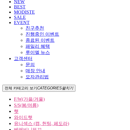
NEW
BEST
MODISTE
SALE
EVENT
친구추천
진행중인 이벤트
종료된 이벤트
패밀리 혜택
루이엘 뉴스
고객센터
문의
매장 안내
모자관리법
전체 카테고리 보기
CATEGORIES
펼치기
F/W(가을/겨울)
S/S(봄/여름)
햇
와이드햇
유니섹스 (캡, 헌팅, 페도라)
베레비니또끄