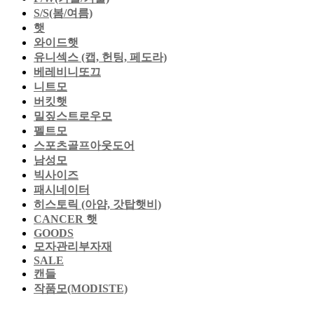
S/S(봄/여름)
햇
와이드햇
유니섹스 (캡, 헌팅, 페도라)
베레비니또끄
니트모
버킷햇
밀짚스트로우모
펠트모
스포츠골프아웃도어
남성모
빅사이즈
패시네이터
히스토릭 (아얌, 갓탑햇비)
CANCER 햇
GOODS
모자관리부자재
SALE
캔들
작품모(MODISTE)