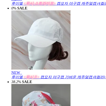
루이엘
<위시:스트라이프>
캡모자 야구캡 캐주얼캡 (4컬
0
%
SALE
NEW
루이엘
<위시Ⅱ>
캡모자 야구캡 가벼운 캐주얼캡 (8컬러)
38.2
%
SALE