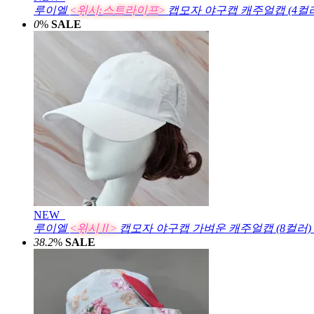
루이엘
<위시:스트라이프>
캡모자 야구캡 캐주얼캡 (4컬
0
%
SALE
NEW
루이엘
<위시Ⅱ>
캡모자 야구캡 가벼운 캐주얼캡 (8컬러)
38.2
%
SALE