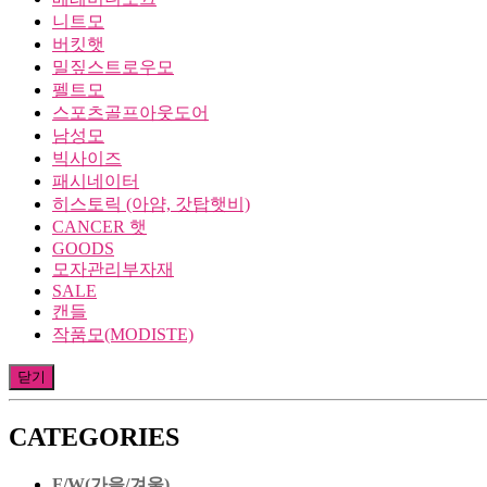
니트모
버킷햇
밀짚스트로우모
펠트모
스포츠골프아웃도어
남성모
빅사이즈
패시네이터
히스토릭 (아얌, 갓탑햇비)
CANCER 햇
GOODS
모자관리부자재
SALE
캔들
작품모(MODISTE)
닫기
CATEGORIES
F/W(가을/겨울)