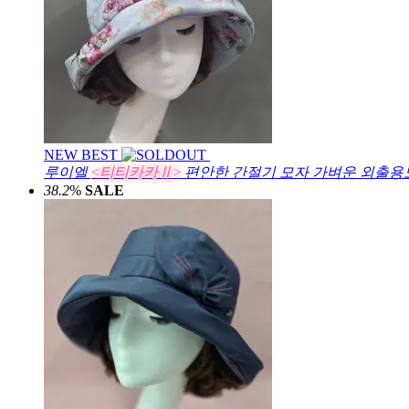
NEW
BEST
루이엘
<티티카카Ⅱ>
편안한 간절기 모자 가벼운 외출용모
38.2
%
SALE