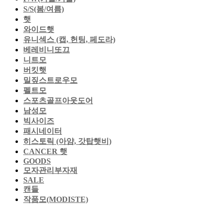
S/S(봄/여름)
햇
와이드햇
유니섹스 (캡, 헌팅, 페도라)
베레비니또끄
니트모
버킷햇
밀짚스트로우모
펠트모
스포츠골프아웃도어
남성모
빅사이즈
패시네이터
히스토릭 (아얌, 갓탑햇비)
CANCER 햇
GOODS
모자관리부자재
SALE
캔들
작품모(MODISTE)