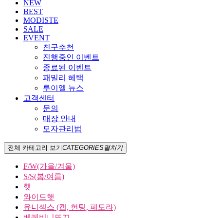
NEW
BEST
MODISTE
SALE
EVENT
친구추천
진행중인 이벤트
종료된 이벤트
패밀리 혜택
루이엘 뉴스
고객센터
문의
매장 안내
모자관리법
전체 카테고리 보기
CATEGORIES
펼치기
F/W(가을/겨울)
S/S(봄/여름)
햇
와이드햇
유니섹스 (캡, 헌팅, 페도라)
베레비니또끄