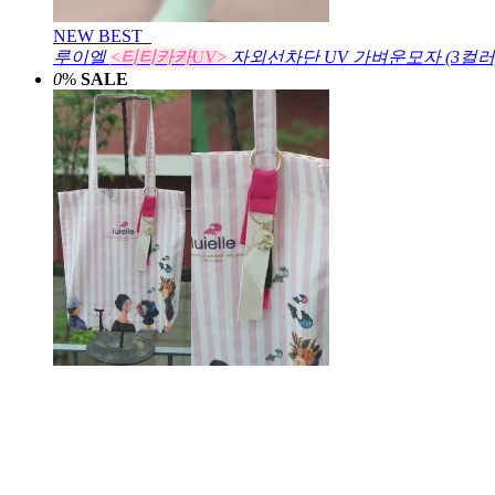
NEW
BEST
루이엘
<티티카카UV>
자외선차단 UV 가벼운모자 (3컬러
0
%
SALE