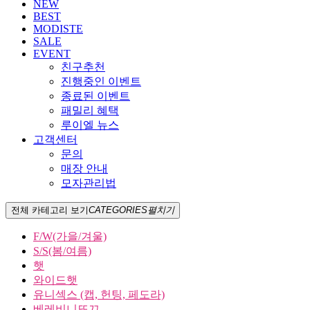
NEW
BEST
MODISTE
SALE
EVENT
친구추천
진행중인 이벤트
종료된 이벤트
패밀리 혜택
루이엘 뉴스
고객센터
문의
매장 안내
모자관리법
전체 카테고리 보기
CATEGORIES
펼치기
F/W(가을/겨울)
S/S(봄/여름)
햇
와이드햇
유니섹스 (캡, 헌팅, 페도라)
베레비니또끄