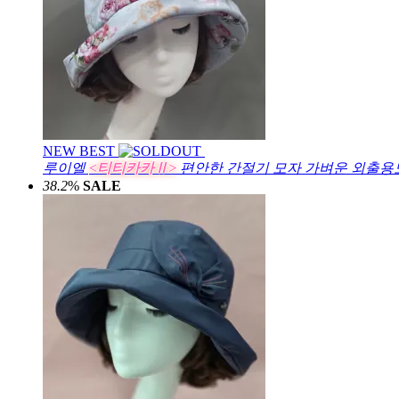
NEW
BEST
루이엘
<티티카카Ⅱ>
편안한 간절기 모자 가벼운 외출용모
38.2
%
SALE