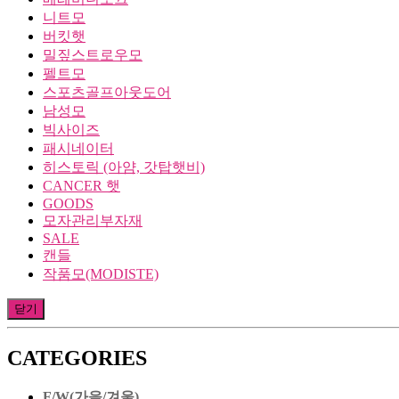
니트모
버킷햇
밀짚스트로우모
펠트모
스포츠골프아웃도어
남성모
빅사이즈
패시네이터
히스토릭 (아얌, 갓탑햇비)
CANCER 햇
GOODS
모자관리부자재
SALE
캔들
작품모(MODISTE)
닫기
CATEGORIES
F/W(가을/겨울)