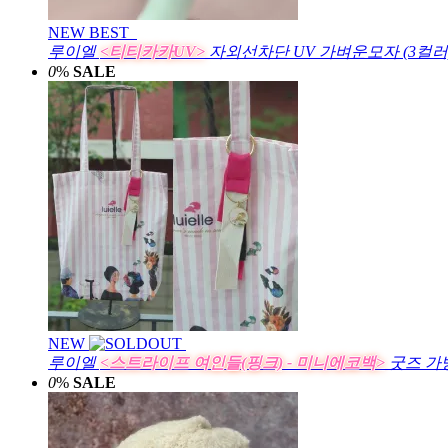
NEW
BEST
루이엘
<티티카카UV>
자외선차단 UV 가벼운모자 (3컬러
0
%
SALE
NEW
루이엘
<스트라이프 여인들(핑크) - 미니에코백>
굿즈 가
0
%
SALE