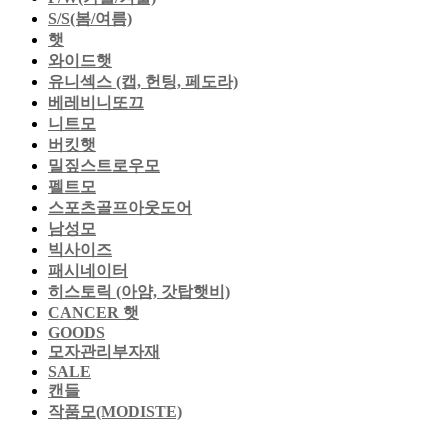
S/S(봄/여름)
햇
와이드햇
유니섹스 (캡, 헌팅, 페도라)
베레비니또끄
니트모
버킷햇
밀짚스트로우모
펠트모
스포츠골프아웃도어
남성모
빅사이즈
패시네이터
히스토릭 (아얌, 갓탑햇비)
CANCER 햇
GOODS
모자관리부자재
SALE
캔들
작품모(MODISTE)