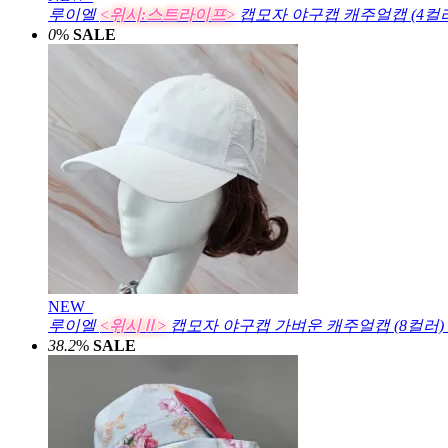
루이엘
<위시:스트라이프>
캡모자 야구캡 캐주얼캡 (4컬
0
%
SALE
NEW
루이엘
<위시Ⅱ>
캡모자 야구캡 가벼운 캐주얼캡 (8컬러)
38.2
%
SALE