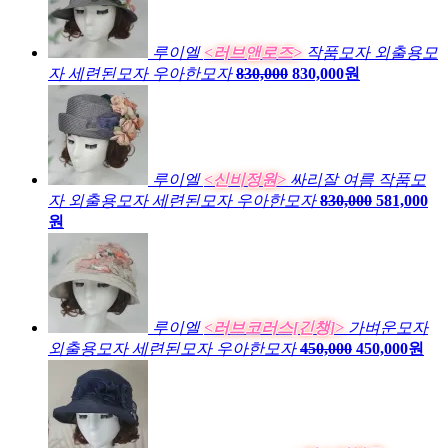
루이엘
<러브앤로즈>
작품모자 외출용모
자 세련된모자 우아한모자
830,000
830,000원
루이엘
<신비정원>
싸리잘 여름 작품모
자 외출용모자 세련된모자 우아한모자
830,000
581,000
원
루이엘
<러브코러스[긴챙]>
가벼운모자
외출용모자 세련된모자 우아한모자
450,000
450,000원