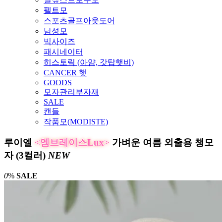
펠트모
스포츠골프아웃도어
남성모
빅사이즈
패시네이터
히스토릭 (아얌, 갓탑햇비)
CANCER 햇
GOODS
모자관리부자재
SALE
캔들
작품모(MODISTE)
루이엘
<엠브레이스Lux>
가벼운 여름 외출용 챙모
자 (3컬러)
NEW
0
%
SALE