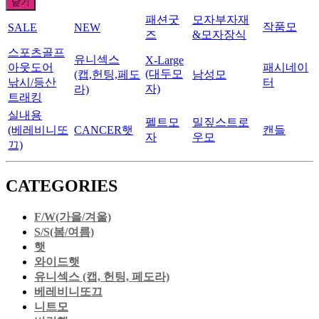
닫기
패션굿
모자부자재
작품모
SALE
NEW
즈
&모자장식
스포츠골프
유니섹스
X-Large
아웃도어
패시네이
(대두모
(캡,헌팅,페도
남성모
낚시/등산
터
자)
라)
트래킹
실내용
펠트모
밀짚스트로
(베레비니또
CANCER햇
캔들
자
우모
끄)
CATEGORIES
F/W(가을/겨울)
S/S(봄/여름)
햇
와이드햇
유니섹스 (캡, 헌팅, 페도라)
베레비니또끄
니트모