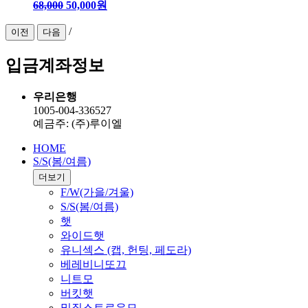
68,000
50,000원
/
이전
다음
입금계좌정보
우리은행
1005-004-336527
예금주: (주)루이엘
HOME
S/S(봄/여름)
더보기
F/W(가을/겨울)
S/S(봄/여름)
햇
와이드햇
유니섹스 (캡, 헌팅, 페도라)
베레비니또끄
니트모
버킷햇
밀짚스트로우모