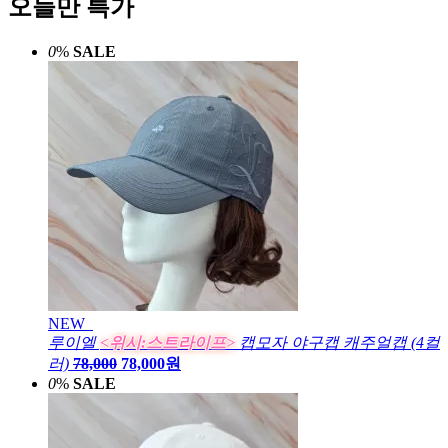
오늘만 특가
0
%
SALE
NEW
루이엘
<위시:스트라이프>
캡모자 야구캡 캐주얼캡 (4컬
러)
78,000
78,000원
0
%
SALE