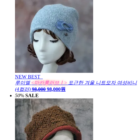
NEW
BEST
루이엘
<마카롱러브Ⅰ>
포근한 겨울 니트모자 여성비니
(4컬러)
98,000
98,000원
50
%
SALE