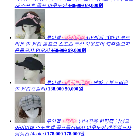
자 스포츠 골프 아웃도어
138,000
69,000원
루이엘
<마이메리>
UV썬캡 편하고 부드
러운 면 썬캡 골프모 스포츠 등산 아웃도어 캐주얼모자
운동모자 면모자
158,000
99,000원
루이엘
<레인보우캡>
편하고 부드러운
면 썬캡 (3컬러)
138,000
50,000원
루이엘
<잭터>
남녀공용 헌팅캡 남성모
아이비캡 스포츠캡 골프등산낚시 아웃도어 캐주얼모자
남성캡 (4color)
178,000
178,000원