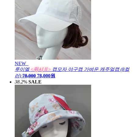
NEW
루이엘
<위시Ⅱ>
캡모자 야구캡 가벼운 캐주얼캡 (8컬
러)
78,000
78,000원
38.2
%
SALE