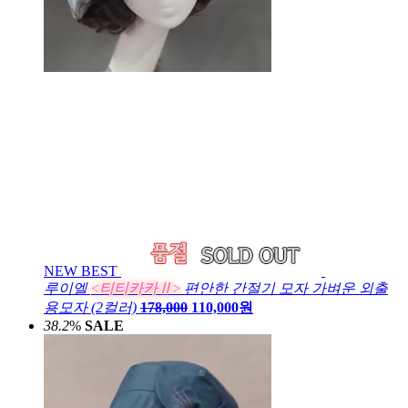
NEW
BEST
루이엘
<티티카카Ⅱ>
편안한 간절기 모자 가벼운 외출
용모자 (2컬러)
178,000
110,000원
38.2
%
SALE