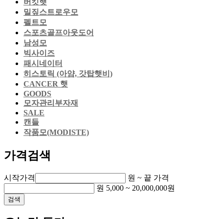
버킷햇
밀짚스트로우모
펠트모
스포츠골프아웃도어
남성모
빅사이즈
패시네이터
히스토릭 (아얌, 갓탑햇비)
CANCER 햇
GOODS
모자관리부자재
SALE
캔들
작품모(MODISTE)
가격검색
시작가격
원 ~
끝 가격
원
5,000
~
20,000,000
원
검색