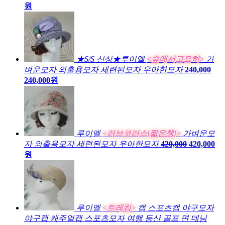
원
★S/S 신상★루이엘
<숲에서고요히>
가
벼운모자 외출용모자 세련된모자 우아한모자
240,000
240,000원
루이엘
<러브코러스[짧은챙]>
가벼운모
자 외출용모자 세련된모자 우아한모자
420,000
420,000
원
루이엘
<트레킹>
캡 스포츠캡 야구모자
야구캡 캐주얼캡 스포츠모자 여행 등산 골프 면 데님