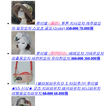
루이엘
<올라>
투톤 지사모자 캐주얼모
자 밀짚모자 스포츠 골프 (2color)
158,000
78,000원
루이엘
<하얀미소>
베레모자 가벼운모자
외출용모자 세련된모자 우아한모자
360,000
360,000원
[블라썸파우치 D, E 타입추가] 루이엘
★S/S 신상★ 굿즈 지퍼파우치 패션파우치 비니파우치
여행용모자파우치
68,000
68,000원