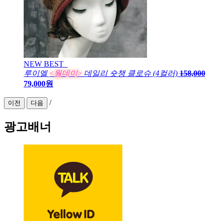
NEW
BEST
루이엘
<웜데이>
데일리 숏챙 클로슈 (4컬러)
158,000
79,000원
/
이전
다음
광고배너