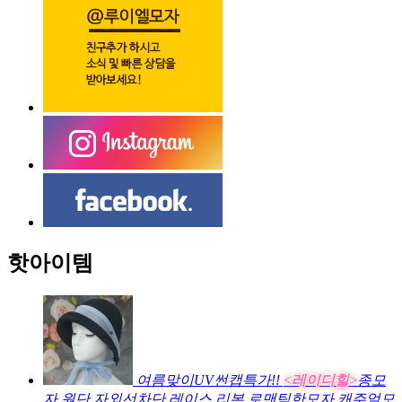
핫아이템
여름맞이UV썬캡특가!!
<레이디힐>
종모
자 원단 자외선차단 레이스 리본 로맨틱한모자 캐주얼모