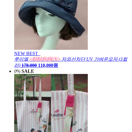
NEW
BEST
루이엘
<티티카카UV>
자외선차단 UV 가벼운모자 (3컬
러)
178,000
110,000원
0
%
SALE