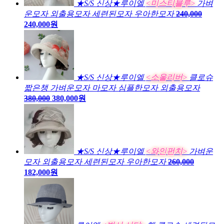
★S/S 신상★루이엘
<미스티블루>
가벼
운모자 외출용모자 세련된모자 우아한모자
240,000
240,000원
★S/S 신상★루이엘
<소울리버>
클로슈
짧은챙 가벼운모자 마모자 심플한모자 외출용모자
380,000
380,000원
★S/S 신상★루이엘
<와인펀치>
가벼운
모자 외출용모자 세련된모자 우아한모자
260,000
182,000원