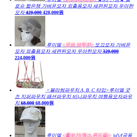
로슈 짧은챙 가벼운모자 외출용모자 세련된모자 우아한
모자
420,000
420,000원
루이엘
<오브 브릿지>
또끄모자 가벼운
모자 외출용모자 세련된모자 우아한모자
320,000
224,000원
<블라썸파우치 A, B, C 타입>루이엘 굿
즈 지퍼파우치 패션파우치 비니파우치 여행용모자파우
치
68,000
68,000원
루이엘
<활쏘기(잭스,윈드필)>
남녀공용