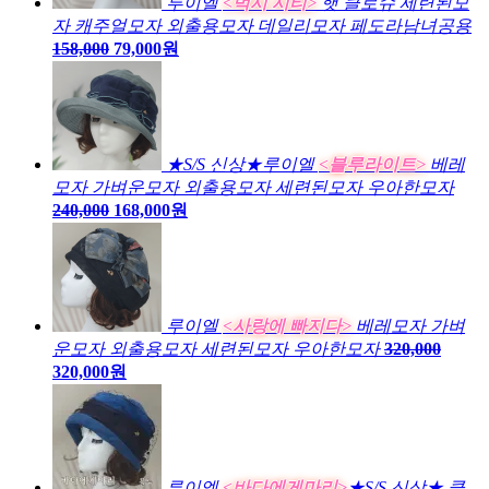
루이엘
<벅시 시티>
햇 클로슈 세련된모
자 캐주얼모자 외출용모자 데일리모자 페도라남녀공용
158,000
79,000원
★S/S 신상★루이엘
<블루라이트>
베레
모자 가벼운모자 외출용모자 세련된모자 우아한모자
240,000
168,000원
루이엘
<사랑에 빠지다>
베레모자 가벼
운모자 외출용모자 세련된모자 우아한모자
320,000
320,000원
루이엘
<바다에게마리>
★S/S 신상★ 클