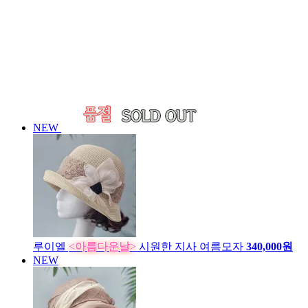
NEW
루이엘
<아름다운날>
시원한 지사 여름모자
340,000원
NEW