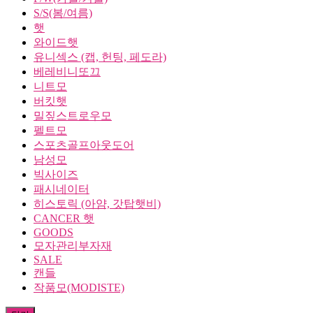
S/S(봄/여름)
햇
와이드햇
유니섹스 (캡, 헌팅, 페도라)
베레비니또끄
니트모
버킷햇
밀짚스트로우모
펠트모
스포츠골프아웃도어
남성모
빅사이즈
패시네이터
히스토릭 (아얌, 갓탑햇비)
CANCER 햇
GOODS
모자관리부자재
SALE
캔들
작품모(MODISTE)