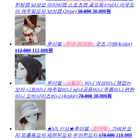
헌팅캡 남성모 아이비캡 스포츠캡 골프등산낚시 아웃도
어 캐주얼모자 남성캡 (2type)
58,000
30,000원
루이엘
<린넨 에코백>
굿즈 가방(4color)
112,000
112,000원
루이엘
<스틸러>
비니 여성비니 챙없는
모자 니트비니 캐주얼비니 남녀공용비니 주름비니 편한
비니 오버사이즈비니 (4color)
78,000
38,000원
★S/S 신상★루이엘
<하얀빛>
가벼운모
자 외출용모자 세련된모자 우아한모자
178,000
110,000