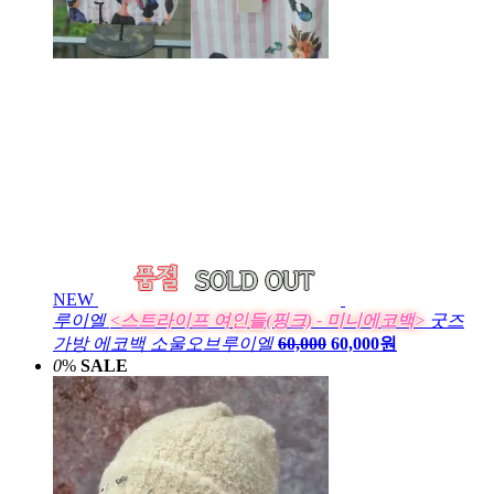
NEW
루이엘
<스트라이프 여인들(핑크) - 미니에코백>
굿즈
가방 에코백 소울오브루이엘
60,000
60,000원
0
%
SALE