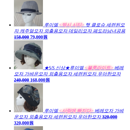
루이엘
<벅시 시티>
햇 클로슈 세련된모
자 캐주얼모자 외출용모자 데일리모자 페도라남녀공용
158,000
79,000원
★S/S 신상★루이엘
<블루라이트>
베레
모자 가벼운모자 외출용모자 세련된모자 우아한모자
240,000
168,000원
루이엘
<사랑에 빠지다>
베레모자 가벼
운모자 외출용모자 세련된모자 우아한모자
320,000
320,000원