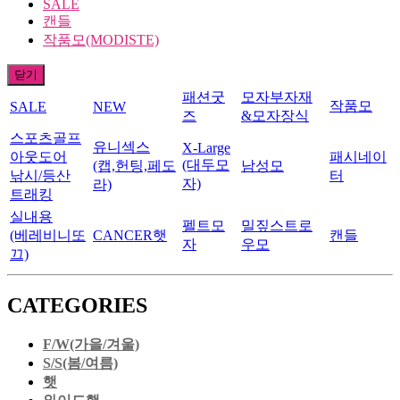
SALE
캔들
작품모(MODISTE)
닫기
패션굿
모자부자재
작품모
SALE
NEW
즈
&모자장식
스포츠골프
유니섹스
X-Large
아웃도어
패시네이
(대두모
(캡,헌팅,페도
남성모
낚시/등산
터
자)
라)
트래킹
실내용
펠트모
밀짚스트로
(베레비니또
CANCER햇
캔들
자
우모
끄)
CATEGORIES
F/W(가을/겨울)
S/S(봄/여름)
햇