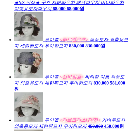
★S/S 신상★ 굿즈 지퍼파우치 패션파우치 비니파우치
여행용모자파우치
68,000
68,000원
루이엘
<러브앤로즈>
작품모자 외출용모
자 세련된모자 우아한모자
830,000
830,000원
루이엘
<신비정원>
싸리잘 여름 작품모
자 외출용모자 세련된모자 우아한모자
830,000
581,000
원
루이엘
<러브코러스[긴챙]>
가벼운모자
외출용모자 세련된모자 우아한모자
450,000
450,000원