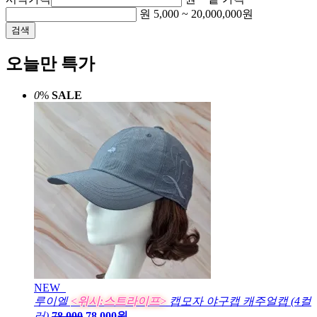
원
5,000
~
20,000,000
원
검색
오늘만 특가
0
%
SALE
NEW
루이엘
<위시:스트라이프>
캡모자 야구캡 캐주얼캡 (4컬
러)
78,000
78,000원