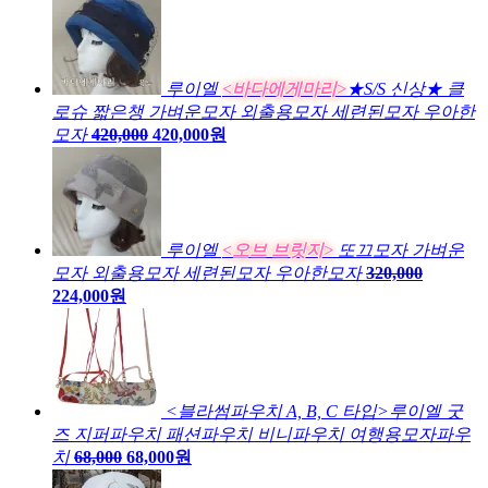
루이엘
<바다에게마리>
★S/S 신상★ 클
로슈 짧은챙 가벼운모자 외출용모자 세련된모자 우아한
모자
420,000
420,000원
루이엘
<오브 브릿지>
또끄모자 가벼운
모자 외출용모자 세련된모자 우아한모자
320,000
224,000원
<블라썸파우치 A, B, C 타입>루이엘 굿
즈 지퍼파우치 패션파우치 비니파우치 여행용모자파우
치
68,000
68,000원