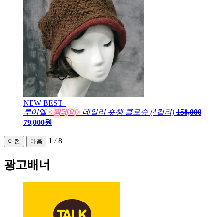
NEW
BEST
루이엘
<웜데이>
데일리 숏챙 클로슈 (4컬러)
158,000
79,000원
1
/
8
이전
다음
광고배너