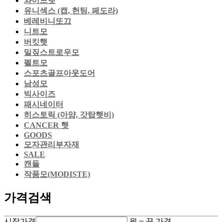
와이드햇
유니섹스 (캡, 헌팅, 페도라)
베레비니또끄
니트모
버킷햇
밀짚스트로우모
펠트모
스포츠골프아웃도어
남성모
빅사이즈
패시네이터
히스토릭 (아얌, 갓탑햇비)
CANCER 햇
GOODS
모자관리부자재
SALE
캔들
작품모(MODISTE)
가격검색
시작가격
원 ~
끝 가격