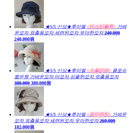
★S/S 신상★루이엘
<미스티블루>
가벼
운모자 외출용모자 세련된모자 우아한모자
240,000
240,000원
★S/S 신상★루이엘
<소울리버>
클로슈
짧은챙 가벼운모자 마모자 심플한모자 외출용모자
380,000
380,000원
★S/S 신상★루이엘
<와인펀치>
가벼운
모자 외출용모자 세련된모자 우아한모자
260,000
182,000원