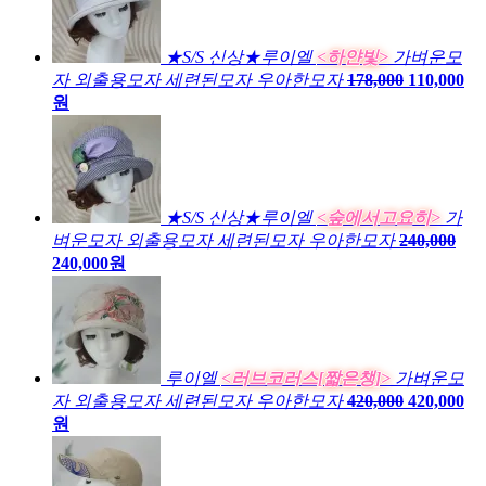
★S/S 신상★루이엘
<하얀빛>
가벼운모
자 외출용모자 세련된모자 우아한모자
178,000
110,000
원
★S/S 신상★루이엘
<숲에서고요히>
가
벼운모자 외출용모자 세련된모자 우아한모자
240,000
240,000원
루이엘
<러브코러스[짧은챙]>
가벼운모
자 외출용모자 세련된모자 우아한모자
420,000
420,000
원