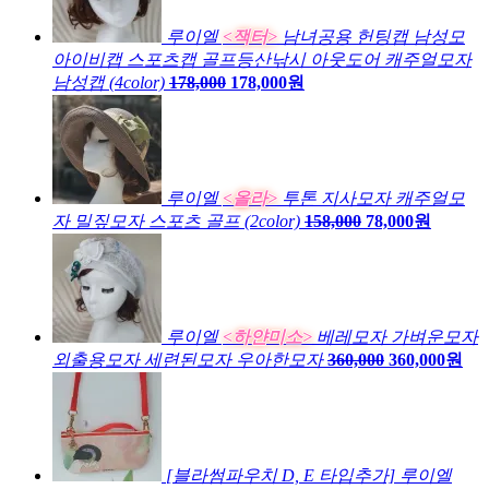
루이엘
<잭터>
남녀공용 헌팅캡 남성모
아이비캡 스포츠캡 골프등산낚시 아웃도어 캐주얼모자
남성캡 (4color)
178,000
178,000원
루이엘
<올라>
투톤 지사모자 캐주얼모
자 밀짚모자 스포츠 골프 (2color)
158,000
78,000원
루이엘
<하얀미소>
베레모자 가벼운모자
외출용모자 세련된모자 우아한모자
360,000
360,000원
[블라썸파우치 D, E 타입추가] 루이엘