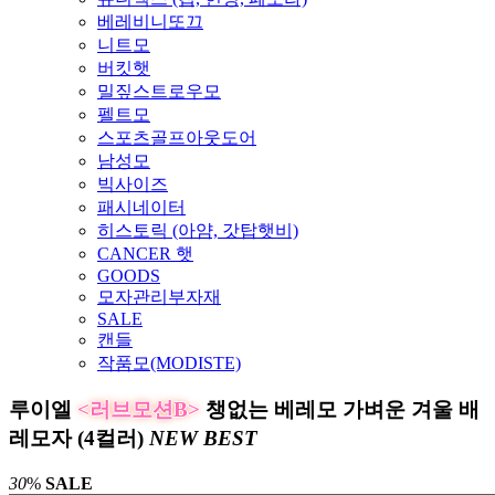
베레비니또끄
니트모
버킷햇
밀짚스트로우모
펠트모
스포츠골프아웃도어
남성모
빅사이즈
패시네이터
히스토릭 (아얌, 갓탑햇비)
CANCER 햇
GOODS
모자관리부자재
SALE
캔들
작품모(MODISTE)
루이엘
<러브모션B>
챙없는 베레모 가벼운 겨울 배
레모자 (4컬러)
NEW
BEST
30
%
SALE