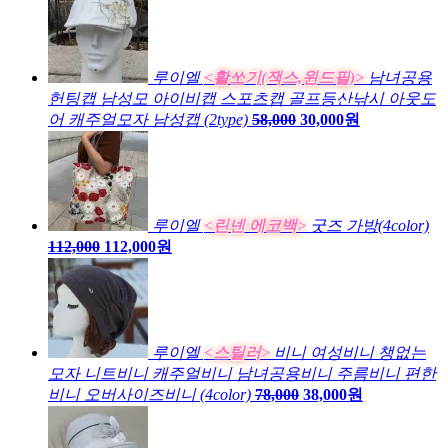
루이엘
<활쏘기(잭스,윈드필)>
남녀공용
헌팅캡 남성모 아이비캡 스포츠캡 골프등산낚시 아웃도
어 캐주얼모자 남성캡 (2type)
58,000
30,000원
루이엘
<린넨 에코백>
굿즈 가방(4color)
112,000
112,000원
루이엘
<스틸러>
비니 여성비니 챙없는
모자 니트비니 캐주얼비니 남녀공용비니 주름비니 편한
비니 오버사이즈비니 (4color)
78,000
38,000원