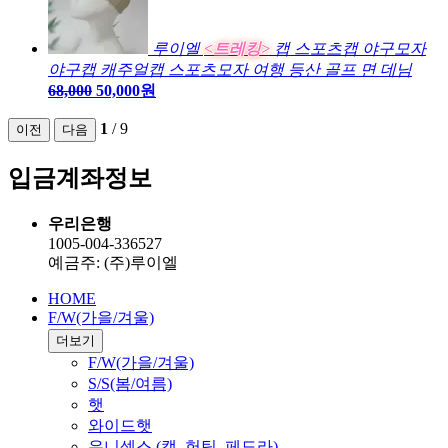
루이엘
<트레킹>
캡 스포츠캡 야구모자
야구캡 캐주얼캡 스포츠모자 여행 등산 골프 면 데님
68,000
50,000원
1
/
9
이전
다음
입금계좌정보
우리은행
1005-004-336527
예금주: (주)루이엘
HOME
F/W(가을/겨울)
더보기
F/W(가을/겨울)
S/S(봄/여름)
햇
와이드햇
유니섹스 (캡, 헌팅, 페도라)