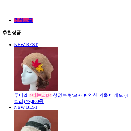
추천상품
추천상품
NEW
BEST
루이엘
<나는별B>
챙없는 빵모자 편안한 겨울 베레모 (4
컬러)
79,000원
NEW
BEST