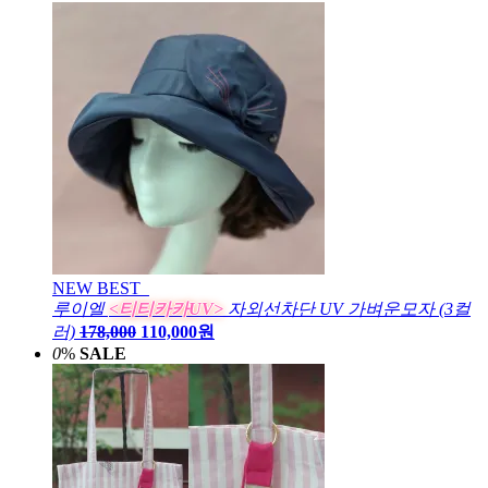
NEW
BEST
루이엘
<티티카카UV>
자외선차단 UV 가벼운모자 (3컬
러)
178,000
110,000원
0
%
SALE