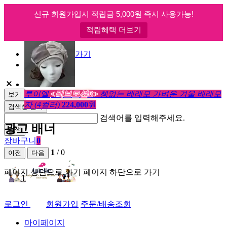
신규 회원가입시 적립금 5,000원 즉시 사용가능!
최근본 상품
(1)
적립혜택 더보기
카테고리 바로가기
본문 바로가기
루이엘
<러브모션B>
챙없는 베레모 가벼운 겨울 배레모
보기
자 (4컬러)
224,000
원
검색창 열기
검색어를 입력해주세요.
광고 배너
검색
장바구니
0
1
/
0
이전
다음
페이지 상단으로 가기
페이지 하단으로 가기
로그인
회원가입
주문/배송조회
마이페이지