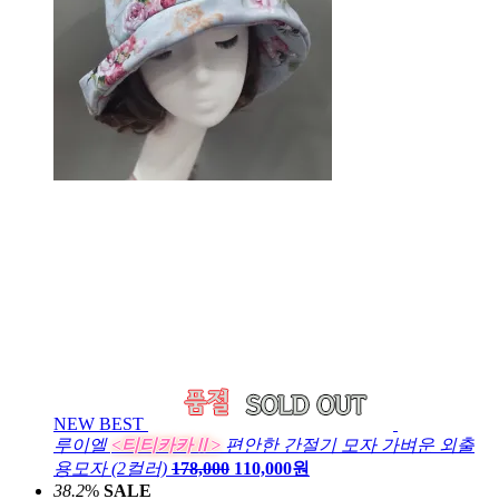
NEW
BEST
루이엘
<티티카카Ⅱ>
편안한 간절기 모자 가벼운 외출
용모자 (2컬러)
178,000
110,000원
38.2
%
SALE