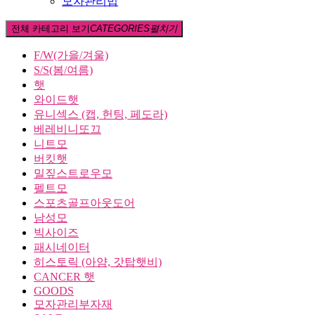
모자관리법
전체 카테고리 보기
CATEGORIES
펼치기
F/W(가을/겨울)
S/S(봄/여름)
햇
와이드햇
유니섹스 (캡, 헌팅, 페도라)
베레비니또끄
니트모
버킷햇
밀짚스트로우모
펠트모
스포츠골프아웃도어
남성모
빅사이즈
패시네이터
히스토릭 (아얌, 갓탑햇비)
CANCER 햇
GOODS
모자관리부자재