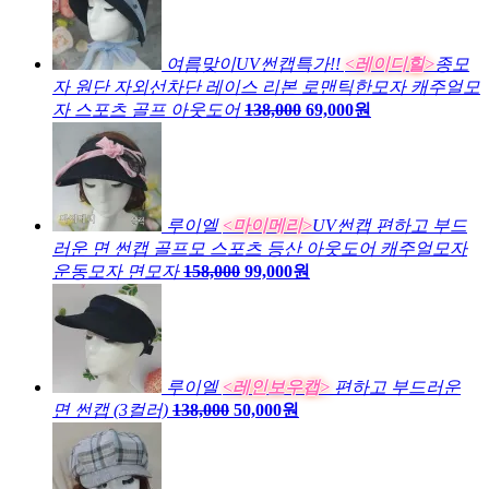
여름맞이UV썬캡특가!!
<레이디힐>
종모
자 원단 자외선차단 레이스 리본 로맨틱한모자 캐주얼모
자 스포츠 골프 아웃도어
138,000
69,000원
루이엘
<마이메리>
UV썬캡 편하고 부드
러운 면 썬캡 골프모 스포츠 등산 아웃도어 캐주얼모자
운동모자 면모자
158,000
99,000원
루이엘
<레인보우캡>
편하고 부드러운
면 썬캡 (3컬러)
138,000
50,000원