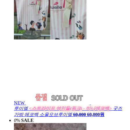
NEW
루이엘
<스트라이프 여인들(핑크) - 미니에코백>
굿즈
가방 에코백 소울오브루이엘
60,000
60,000원
0
%
SALE