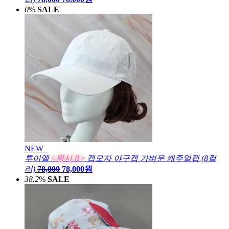
0
%
SALE
NEW
루이엘
<위시Ⅱ>
캡모자 야구캡 가벼운 캐주얼캡 (8컬
러)
78,000
78,000원
38.2
%
SALE