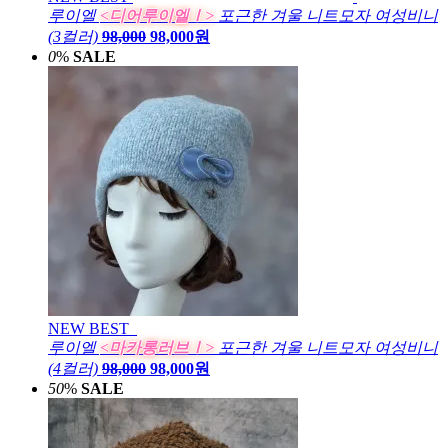
루이엘
<디어루이엘Ⅰ>
포근한 겨울 니트모자 여성비니
(3컬러)
98,000
98,000원
0
%
SALE
NEW
BEST
루이엘
<마카롱러브Ⅰ>
포근한 겨울 니트모자 여성비니
(4컬러)
98,000
98,000원
50
%
SALE