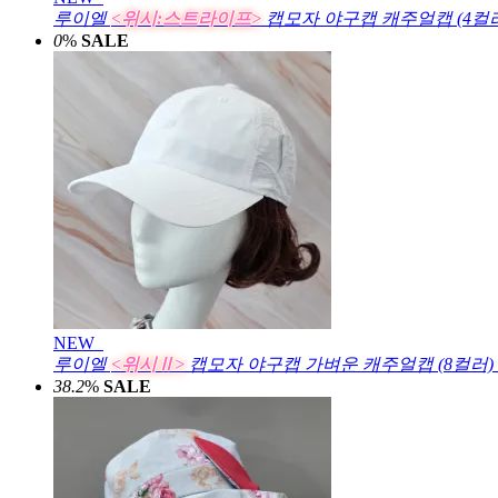
루이엘
<위시:스트라이프>
캡모자 야구캡 캐주얼캡 (4컬
0
%
SALE
NEW
루이엘
<위시Ⅱ>
캡모자 야구캡 가벼운 캐주얼캡 (8컬러)
38.2
%
SALE