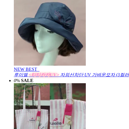
NEW
BEST
루이엘
<티티카카UV>
자외선차단 UV 가벼운모자 (3컬러
0
%
SALE