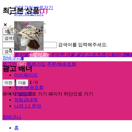
카테고리 바로가기
최근본 상품
(1)
본문 바로가기
보기
검색창 열기
검색어를 입력해주세요.
검색
루이엘
<메이트>
우아한 겨울 골프 스포츠캡 (2컬러)
298,
장바구니
0
로그인
회원가입
주문/배송조회
광고 배너
마이페이지
해더
1
/
0
이전
다음
주문/배송조회
관심상품
페이지 상단으로 가기
페이지 하단으로 가기
적립금내역
나의 1:1 문의
장바구니
홈