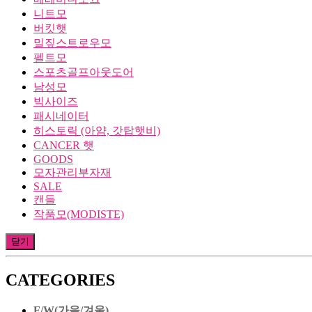
니트모
버킷햇
밀짚스트로우모
펠트모
스포츠골프아웃도어
남성모
빅사이즈
패시네이터
히스토릭 (아얌, 갓탑햇비)
CANCER 햇
GOODS
모자관리부자재
SALE
캔들
작품모(MODISTE)
닫기
CATEGORIES
F/W(가을/겨울)