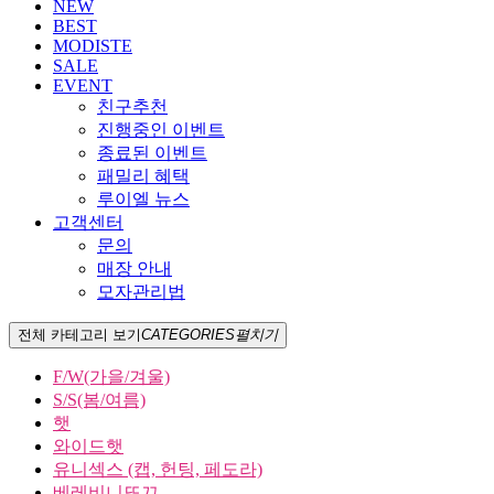
NEW
BEST
MODISTE
SALE
EVENT
친구추천
진행중인 이벤트
종료된 이벤트
패밀리 혜택
루이엘 뉴스
고객센터
문의
매장 안내
모자관리법
전체 카테고리 보기
CATEGORIES
펼치기
F/W(가을/겨울)
S/S(봄/여름)
햇
와이드햇
유니섹스 (캡, 헌팅, 페도라)
베레비니또끄