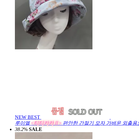
NEW
BEST
루이엘
<티티카카Ⅱ>
편안한 간절기 모자 가벼운 외출용모
38.2
%
SALE