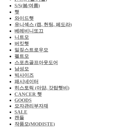
S/S(봄/여름)
햇
와이드햇
유니섹스 (캡, 헌팅, 페도라)
베레비니또끄
니트모
버킷햇
밀짚스트로우모
펠트모
스포츠골프아웃도어
남성모
빅사이즈
패시네이터
히스토릭 (아얌, 갓탑햇비)
CANCER 햇
GOODS
모자관리부자재
SALE
캔들
작품모(MODISTE)