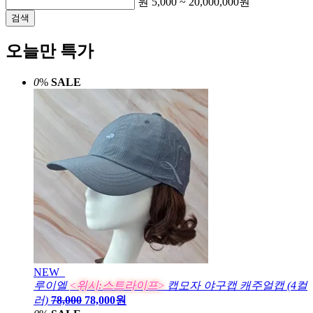
원
5,000
~
20,000,000
원
검색
오늘만 특가
0
%
SALE
NEW
루이엘
<위시:스트라이프>
캡모자 야구캡 캐주얼캡 (4컬
러)
78,000
78,000원