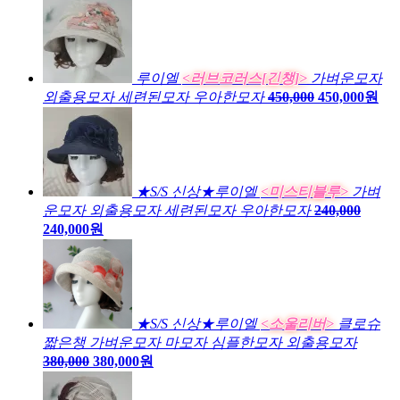
루이엘
<러브코러스[긴챙]>
가벼운모자
외출용모자 세련된모자 우아한모자
450,000
450,000원
★S/S 신상★루이엘
<미스티블루>
가벼
운모자 외출용모자 세련된모자 우아한모자
240,000
240,000원
★S/S 신상★루이엘
<소울리버>
클로슈
짧은챙 가벼운모자 마모자 심플한모자 외출용모자
380,000
380,000원