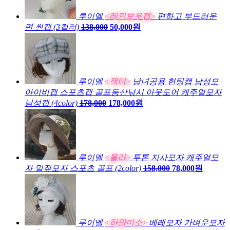
루이엘
<레인보우캡>
편하고 부드러운
면 썬캡 (3컬러)
138,000
50,000원
루이엘
<잭터>
남녀공용 헌팅캡 남성모
아이비캡 스포츠캡 골프등산낚시 아웃도어 캐주얼모자
남성캡 (4color)
178,000
178,000원
루이엘
<올라>
투톤 지사모자 캐주얼모
자 밀짚모자 스포츠 골프 (2color)
158,000
78,000원
루이엘
<하얀미소>
베레모자 가벼운모자