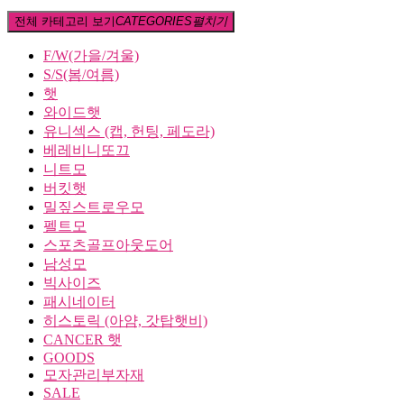
전체 카테고리 보기
CATEGORIES
펼치기
F/W(가을/겨울)
S/S(봄/여름)
햇
와이드햇
유니섹스 (캡, 헌팅, 페도라)
베레비니또끄
니트모
버킷햇
밀짚스트로우모
펠트모
스포츠골프아웃도어
남성모
빅사이즈
패시네이터
히스토릭 (아얌, 갓탑햇비)
CANCER 햇
GOODS
모자관리부자재
SALE