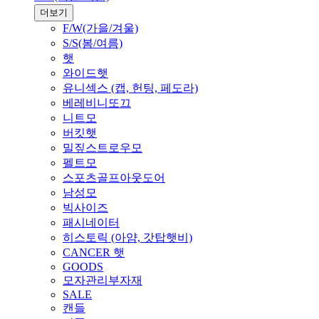
더보기
F/W(가을/겨울)
S/S(봄/여름)
햇
와이드햇
유니섹스 (캡, 헌팅, 페도라)
베레비니또끄
니트모
버킷햇
밀짚스트로우모
펠트모
스포츠골프아웃도어
남성모
빅사이즈
패시네이터
히스토릭 (아얌, 갓탑햇비)
CANCER 햇
GOODS
모자관리부자재
SALE
캔들