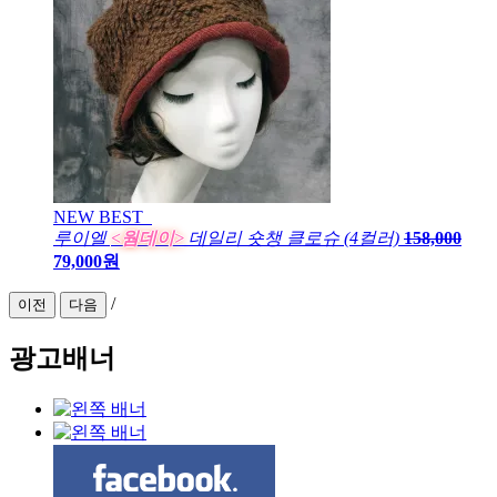
NEW
BEST
루이엘
<웜데이>
데일리 숏챙 클로슈 (4컬러)
158,000
79,000원
/
이전
다음
광고배너