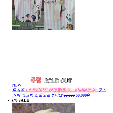
NEW
루이엘
<스트라이프 여인들(핑크) - 미니에코백>
굿즈
가방 에코백 소울오브루이엘
60,000
60,000원
0
%
SALE