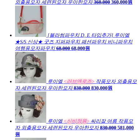
외출용모자 세련된모자 우아한모자
360,000
360,000원
[블라썸파우치 D, E 타입추가] 루이엘
★S/S 신상★ 굿즈 지퍼파우치 패션파우치 비니파우치
여행용모자파우치
68,000
68,000원
루이엘
<러브앤로즈>
작품모자 외출용모
자 세련된모자 우아한모자
830,000
830,000원
루이엘
<신비정원>
싸리잘 여름 작품모
자 외출용모자 세련된모자 우아한모자
830,000
581,000
원