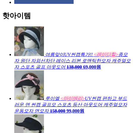
핫아이템
여름맞이UV썬캡특가!!
<레이디힐>
종모
자 원단 자외선차단 레이스 리본 로맨틱한모자 캐주얼모
자 스포츠 골프 아웃도어
138,000
69,000원
루이엘
<마이메리>
UV썬캡 편하고 부드
러운 면 썬캡 골프모 스포츠 등산 아웃도어 캐주얼모자
운동모자 면모자
158,000
99,000원