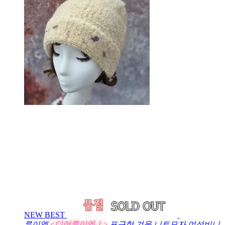
NEW
BEST
루이엘
<디어루이엘Ⅰ>
포근한 겨울 니트모자 여성비니