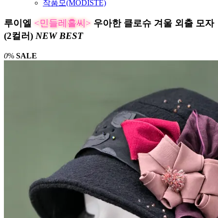
작품모(MODISTE)
루이엘
<민들레홀씨>
우아한 클로슈 겨울 외출 모자
(2컬러)
NEW
BEST
0
%
SALE