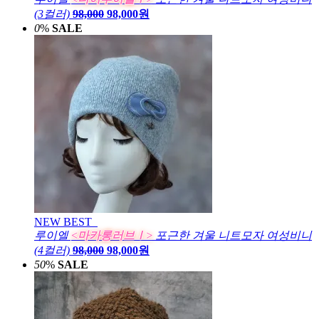
(3컬러)
98,000
98,000원
0
%
SALE
NEW
BEST
루이엘
<마카롱러브Ⅰ>
포근한 겨울 니트모자 여성비니
(4컬러)
98,000
98,000원
50
%
SALE