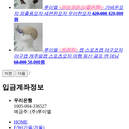
루이엘
<러브코러스[짧은챙]>
가벼운모
자 외출용모자 세련된모자 우아한모자
420,000
420,000
원
루이엘
<트레킹>
캡 스포츠캡 야구모자
야구캡 캐주얼캡 스포츠모자 여행 등산 골프 면 데님
68,000
50,000원
/
이전
다음
입금계좌정보
우리은행
1005-004-336527
예금주: (주)루이엘
HOME
F/W(가을/겨울)