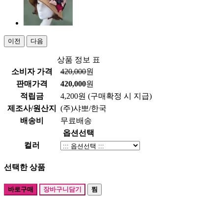
이전
다음
상품 정보 표
소비자 가격
420,000
원
판매가격
420,000
원
적립금
4,200원
(구매확정 시 지급)
제조사/원산지
(주)샤뽀/한국
배송비
무료배송
옵션선택
컬러
선택한 상품
바로구매
장바구니담기
찜