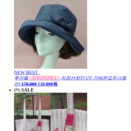
NEW
BEST
루이엘
<티티카카UV>
자외선차단 UV 가벼운모자 (3컬
러)
178,000
110,000원
0
%
SALE