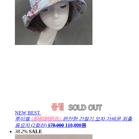
NEW
BEST
루이엘
<티티카카Ⅱ>
편안한 간절기 모자 가벼운 외출
용모자 (2컬러)
178,000
110,000원
38.2
%
SALE