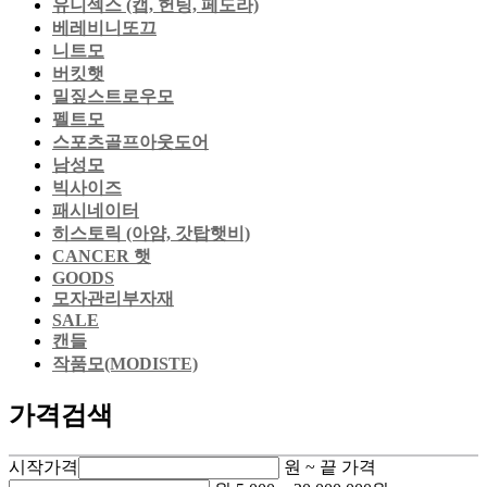
유니섹스 (캡, 헌팅, 페도라)
베레비니또끄
니트모
버킷햇
밀짚스트로우모
펠트모
스포츠골프아웃도어
남성모
빅사이즈
패시네이터
히스토릭 (아얌, 갓탑햇비)
CANCER 햇
GOODS
모자관리부자재
SALE
캔들
작품모(MODISTE)
가격검색
시작가격
원 ~
끝 가격