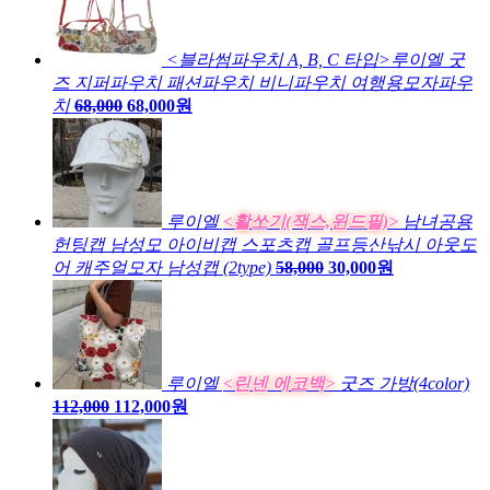
<블라썸파우치 A, B, C 타입>루이엘 굿
즈 지퍼파우치 패션파우치 비니파우치 여행용모자파우
치
68,000
68,000원
루이엘
<활쏘기(잭스,윈드필)>
남녀공용
헌팅캡 남성모 아이비캡 스포츠캡 골프등산낚시 아웃도
어 캐주얼모자 남성캡 (2type)
58,000
30,000원
루이엘
<린넨 에코백>
굿즈 가방(4color)
112,000
112,000원