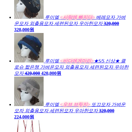
루이엘
<사랑에 빠지다>
베레모자 가벼
운모자 외출용모자 세련된모자 우아한모자
320,000
320,000원
루이엘
<바다에게마리>
★S/S 신상★ 클
로슈 짧은챙 가벼운모자 외출용모자 세련된모자 우아한
모자
420,000
420,000원
루이엘
<오브 브릿지>
또끄모자 가벼운
모자 외출용모자 세련된모자 우아한모자
320,000
224,000원