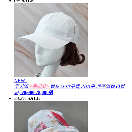
0
%
SALE
NEW
루이엘
<위시Ⅱ>
캡모자 야구캡 가벼운 캐주얼캡 (8컬
러)
78,000
78,000원
38.2
%
SALE