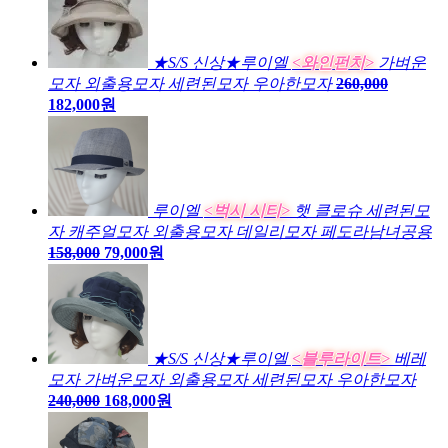
★S/S 신상★루이엘
<와인펀치>
가벼운
모자 외출용모자 세련된모자 우아한모자
260,000
182,000원
루이엘
<벅시 시티>
햇 클로슈 세련된모
자 캐주얼모자 외출용모자 데일리모자 페도라남녀공용
158,000
79,000원
★S/S 신상★루이엘
<블루라이트>
베레
모자 가벼운모자 외출용모자 세련된모자 우아한모자
240,000
168,000원