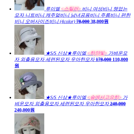
루이엘
<스틸러>
비니 여성비니 챙없는
모자 니트비니 캐주얼비니 남녀공용비니 주름비니 편한
비니 오버사이즈비니 (4color)
78,000
38,000원
★S/S 신상★루이엘
<하얀빛>
가벼운모
자 외출용모자 세련된모자 우아한모자
178,000
110,000
원
★S/S 신상★루이엘
<숲에서고요히>
가
벼운모자 외출용모자 세련된모자 우아한모자
240,000
240,000원