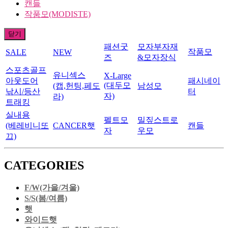
캔들
작품모(MODISTE)
닫기
패션굿
모자부자재
작품모
SALE
NEW
즈
&모자장식
스포츠골프
유니섹스
X-Large
아웃도어
패시네이
(대두모
(캡,헌팅,페도
남성모
낚시/등산
터
자)
라)
트래킹
실내용
펠트모
밀짚스트로
(베레비니또
CANCER햇
캔들
자
우모
끄)
CATEGORIES
F/W(가을/겨울)
S/S(봄/여름)
햇
와이드햇