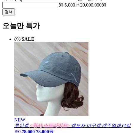
원
5,000
~
20,000,000
원
검색
오늘만 특가
0
%
SALE
NEW
루이엘
<위시:스트라이프>
캡모자 야구캡 캐주얼캡 (4컬
러)
78,000
78,000원