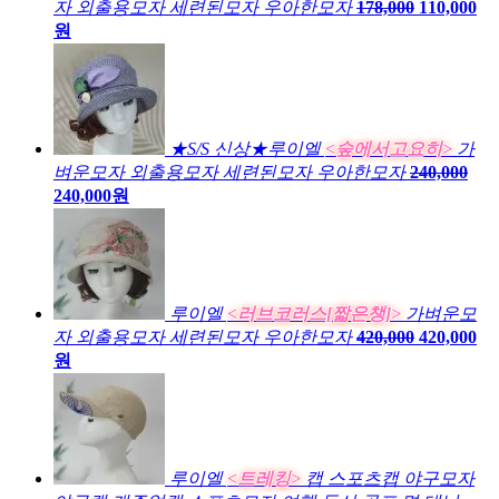
자 외출용모자 세련된모자 우아한모자
178,000
110,000
원
★S/S 신상★루이엘
<숲에서고요히>
가
벼운모자 외출용모자 세련된모자 우아한모자
240,000
240,000원
루이엘
<러브코러스[짧은챙]>
가벼운모
자 외출용모자 세련된모자 우아한모자
420,000
420,000
원
루이엘
<트레킹>
캡 스포츠캡 야구모자