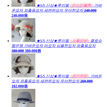
★S/S 신상★루이엘
<미스티블루>
가벼
운모자 외출용모자 세련된모자 우아한모자
240,000
240,000원
★S/S 신상★루이엘
<소울리버>
클로슈
짧은챙 가벼운모자 마모자 심플한모자 외출용모자
380,000
380,000원
★S/S 신상★루이엘
<와인펀치>
가벼운
모자 외출용모자 세련된모자 우아한모자
260,000
182,000원