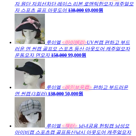
자 원단 자외선차단 레이스 리본 로맨틱한모자 캐주얼모
자 스포츠 골프 아웃도어
138,000
69,000원
루이엘
<마이메리>
UV썬캡 편하고 부드
러운 면 썬캡 골프모 스포츠 등산 아웃도어 캐주얼모자
운동모자 면모자
158,000
99,000원
루이엘
<레인보우캡>
편하고 부드러운
면 썬캡 (3컬러)
138,000
50,000원
루이엘
<잭터>
남녀공용 헌팅캡 남성모
아이비캡 스포츠캡 골프등산낚시 아웃도어 캐주얼모자