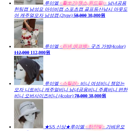
루이엘
<활쏘기(잭스,윈드필)>
남녀공용
헌팅캡 남성모 아이비캡 스포츠캡 골프등산낚시 아웃도
어 캐주얼모자 남성캡 (2type)
58,000
30,000원
루이엘
<린넨 에코백>
굿즈 가방(4color)
112,000
112,000원
루이엘
<스틸러>
비니 여성비니 챙없는
모자 니트비니 캐주얼비니 남녀공용비니 주름비니 편한
비니 오버사이즈비니 (4color)
78,000
38,000원
★S/S 신상★루이엘
<하얀빛>
가벼운모