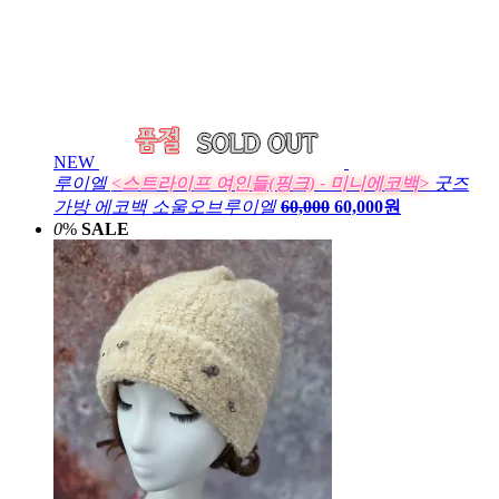
NEW
루이엘
<스트라이프 여인들(핑크) - 미니에코백>
굿즈
가방 에코백 소울오브루이엘
60,000
60,000원
0
%
SALE