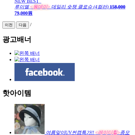
NEW
BEST
루이엘
<웜데이>
데일리 숏챙 클로슈 (4컬러)
158,000
79,000원
/
이전
다음
광고배너
핫아이템
여름맞이UV썬캡특가!!
<레이디힐>
종모