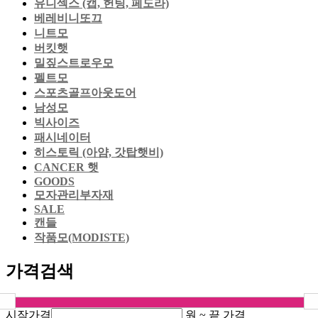
유니섹스 (캡, 헌팅, 페도라)
베레비니또끄
니트모
버킷햇
밀짚스트로우모
펠트모
스포츠골프아웃도어
남성모
빅사이즈
패시네이터
히스토릭 (아얌, 갓탑햇비)
CANCER 햇
GOODS
모자관리부자재
SALE
캔들
작품모(MODISTE)
가격검색
시작가격
원 ~
끝 가격