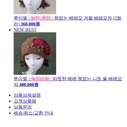
루이엘
<녹턴:윈터>
챙없는 베레모 겨울 배레모자 (2컬
러)
360,000원
NEW
BEST
루이엘
<숲의비밀>
따뜻한 베레 챙없는 니트 울 베레모
자
480,000원
상품상세설명
고객상품평
상품문의
배송/취소/교환 안내