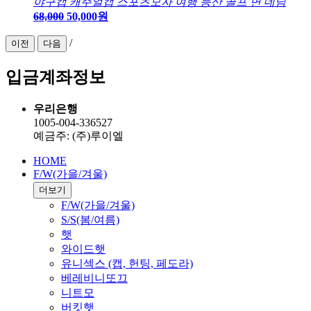
야구캡 캐주얼캡 스포츠모자 여행 등산 골프 면 데님
68,000
50,000원
/
이전
다음
입금계좌정보
우리은행
1005-004-336527
예금주: (주)루이엘
HOME
F/W(가을/겨울)
더보기
F/W(가을/겨울)
S/S(봄/여름)
햇
와이드햇
유니섹스 (캡, 헌팅, 페도라)
베레비니또끄
니트모
버킷햇