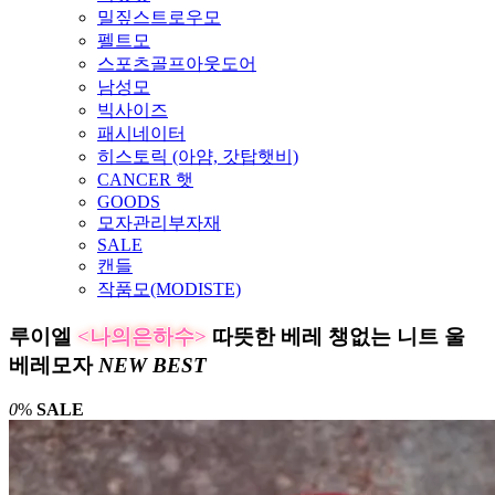
밀짚스트로우모
펠트모
스포츠골프아웃도어
남성모
빅사이즈
패시네이터
히스토릭 (아얌, 갓탑햇비)
CANCER 햇
GOODS
모자관리부자재
SALE
캔들
작품모(MODISTE)
루이엘
<나의은하수>
따뜻한 베레 챙없는 니트 울
베레모자
NEW
BEST
0
%
SALE