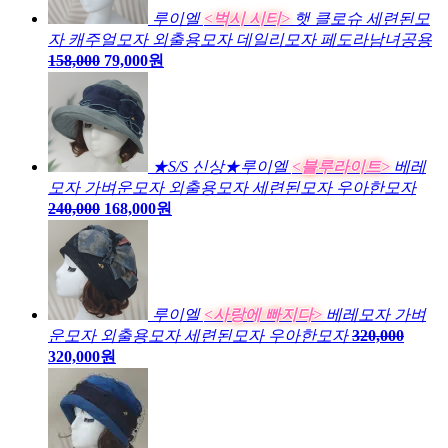
루이엘
<벅시 시티>
햇 클로슈 세련된모
자 캐주얼모자 외출용모자 데일리모자 페도라남녀공용
158,000
79,000원
★S/S 신상★루이엘
<블루라이트>
베레
모자 가벼운모자 외출용모자 세련된모자 우아한모자
240,000
168,000원
루이엘
<사랑에 빠지다>
베레모자 가벼
운모자 외출용모자 세련된모자 우아한모자
320,000
320,000원