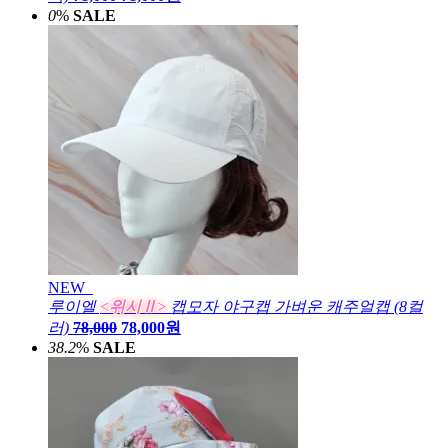
0
%
SALE
NEW
루이엘
<위시Ⅱ>
캡모자 야구캡 가벼운 캐주얼캡 (8컬
러)
78,000
78,000원
38.2
%
SALE