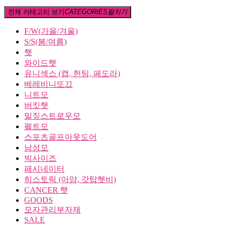
전체 카테고리 보기
CATEGORIES
펼치기
F/W(가을/겨울)
S/S(봄/여름)
햇
와이드햇
유니섹스 (캡, 헌팅, 페도라)
베레비니또끄
니트모
버킷햇
밀짚스트로우모
펠트모
스포츠골프아웃도어
남성모
빅사이즈
패시네이터
히스토릭 (아얌, 갓탑햇비)
CANCER 햇
GOODS
모자관리부자재
SALE