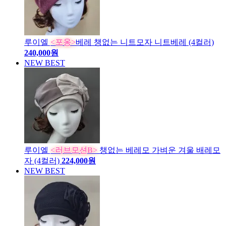
루이엘
<포옹>
베레 챙없는 니트모자 니트베레 (4컬러)
240,000원
NEW
BEST
루이엘
<러브모션B>
챙없는 베레모 가벼운 겨울 배레모
자 (4컬러)
224,000원
NEW
BEST