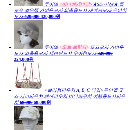
루이엘
<바다에게마리>
★S/S 신상★ 클
로슈 짧은챙 가벼운모자 외출용모자 세련된모자 우아한
모자
420,000
420,000원
루이엘
<오브 브릿지>
또끄모자 가벼운
모자 외출용모자 세련된모자 우아한모자
320,000
224,000원
<블라썸파우치 A, B, C 타입>루이엘 굿
즈 지퍼파우치 패션파우치 비니파우치 여행용모자파우
치
68,000
68,000원