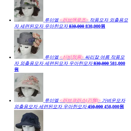
루이엘
<러브앤로즈>
작품모자 외출용모
자 세련된모자 우아한모자
830,000
830,000원
루이엘
<신비정원>
싸리잘 여름 작품모
자 외출용모자 세련된모자 우아한모자
830,000
581,000
원
루이엘
<러브코러스[긴챙]>
가벼운모자
외출용모자 세련된모자 우아한모자
450,000
450,000원