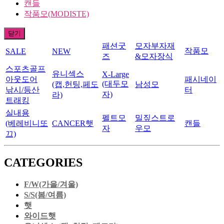
캔들
작품모(MODISTE)
닫기
패션굿
모자부자재
작품모
SALE
NEW
즈
&모자장식
스포츠골프
유니섹스
X-Large
아웃도어
패시네이
(대두모
(캡,헌팅,페도
남성모
낚시/등산
터
자)
라)
트래킹
실내용
펠트모
밀짚스트로
(베레비니또
CANCER햇
캔들
자
우모
끄)
CATEGORIES
F/W(가을/겨울)
S/S(봄/여름)
햇
와이드햇