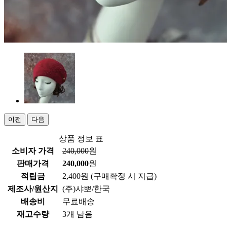
이전
다음
상품 정보 표
소비자 가격
240,000
원
판매가격
240,000
원
적립금
2,400원
(구매확정 시 지급)
제조사/원산지
(주)샤뽀/한국
배송비
무료배송
재고수량
3개 남음