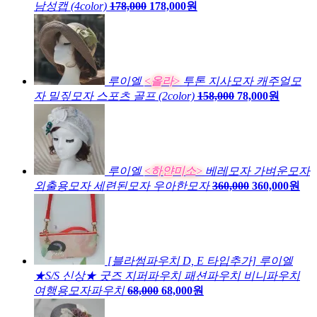
남성캡 (4color)
178,000
178,000원
루이엘
<올라>
투톤 지사모자 캐주얼모
자 밀짚모자 스포츠 골프 (2color)
158,000
78,000원
루이엘
<하얀미소>
베레모자 가벼운모자
외출용모자 세련된모자 우아한모자
360,000
360,000원
[블라썸파우치 D, E 타입추가] 루이엘
★S/S 신상★ 굿즈 지퍼파우치 패션파우치 비니파우치
여행용모자파우치
68,000
68,000원