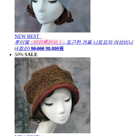
NEW
BEST
루이엘
<마카롱러브Ⅰ>
포근한 겨울 니트모자 여성비니
(4컬러)
98,000
98,000원
50
%
SALE