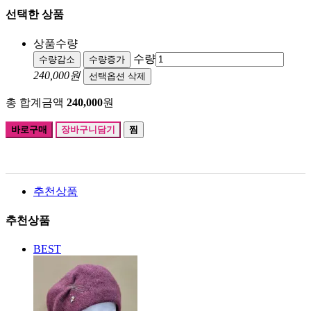
선택한 상품
상품수량
수량
수량감소
수량증가
240,000원
선택옵션 삭제
총 합계금액
240,000
원
바로구매
장바구니담기
찜
추천상품
추천상품
BEST