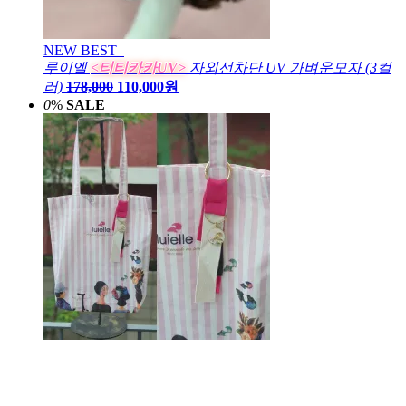
NEW
BEST
루이엘
<티티카카UV>
자외선차단 UV 가벼운모자 (3컬
러)
178,000
110,000원
0
%
SALE