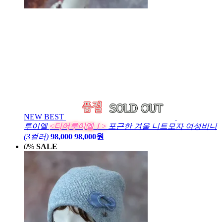
NEW
BEST
루이엘
<디어루이엘Ⅰ>
포근한 겨울 니트모자 여성비니
(3컬러)
98,000
98,000원
0
%
SALE