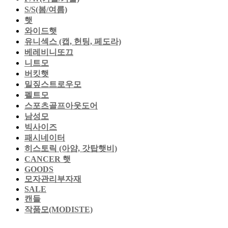
S/S(봄/여름)
햇
와이드햇
유니섹스 (캡, 헌팅, 페도라)
베레비니또끄
니트모
버킷햇
밀짚스트로우모
펠트모
스포츠골프아웃도어
남성모
빅사이즈
패시네이터
히스토릭 (아얌, 갓탑햇비)
CANCER 햇
GOODS
모자관리부자재
SALE
캔들
작품모(MODISTE)