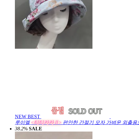
NEW
BEST
루이엘
<티티카카Ⅱ>
편안한 간절기 모자 가벼운 외출용모
38.2
%
SALE