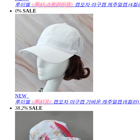
루이엘
<위시:스트라이프>
캡모자 야구캡 캐주얼캡 (4컬
0
%
SALE
NEW
루이엘
<위시Ⅱ>
캡모자 야구캡 가벼운 캐주얼캡 (8컬러)
38.2
%
SALE