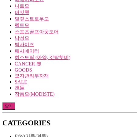
니트모
버킷햇
밀짚스트로우모
펠트모
스포츠골프아웃도어
남성모
빅사이즈
패시네이터
히스토릭 (아얌, 갓탑햇비)
CANCER 햇
GOODS
모자관리부자재
SALE
캔들
작품모(MODISTE)
닫기
CATEGORIES
F/W(가을/겨울)