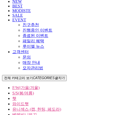
NEW
BEST
MODISTE
SALE
EVENT
친구추천
진행중인 이벤트
종료된 이벤트
패밀리 혜택
루이엘 뉴스
고객센터
문의
매장 안내
모자관리법
전체 카테고리 보기
CATEGORIES
펼치기
F/W(가을/겨울)
S/S(봄/여름)
햇
와이드햇
유니섹스 (캡, 헌팅, 페도라)
베레비니또끄