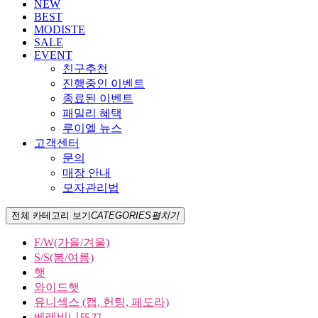
NEW
BEST
MODISTE
SALE
EVENT
친구추천
진행중인 이벤트
종료된 이벤트
패밀리 혜택
루이엘 뉴스
고객센터
문의
매장 안내
모자관리법
전체 카테고리 보기
CATEGORIES
펼치기
F/W(가을/겨울)
S/S(봄/여름)
햇
와이드햇
유니섹스 (캡, 헌팅, 페도라)
베레비니또끄