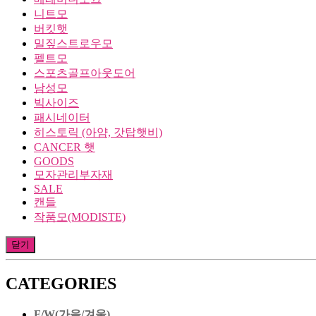
니트모
버킷햇
밀짚스트로우모
펠트모
스포츠골프아웃도어
남성모
빅사이즈
패시네이터
히스토릭 (아얌, 갓탑햇비)
CANCER 햇
GOODS
모자관리부자재
SALE
캔들
작품모(MODISTE)
닫기
CATEGORIES
F/W(가을/겨울)