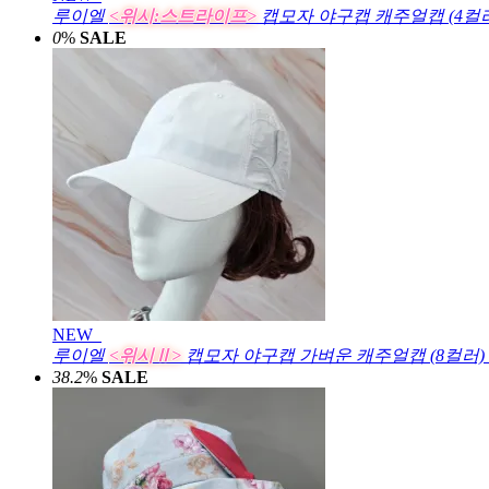
루이엘
<위시:스트라이프>
캡모자 야구캡 캐주얼캡 (4컬
0
%
SALE
NEW
루이엘
<위시Ⅱ>
캡모자 야구캡 가벼운 캐주얼캡 (8컬러)
38.2
%
SALE