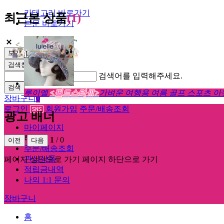
카테고리 바로가기
최근본 상품
(1)
본문 바로가기
보기
검색창 열기
검색어를 입력해주세요.
검색
루이엘
<필드스타Ⅲ>
가벼운 여행용 여름 골프 스포츠 아웃
장바구니
0
로그인
회원가입
주문/배송조회
광고 배너
마이페이지
해더
1
/
0
이전
다음
주문/배송조회
관심상품
페이지 상단으로 가기
페이지 하단으로 가기
적립금내역
나의 1:1 문의
장바구니
홈