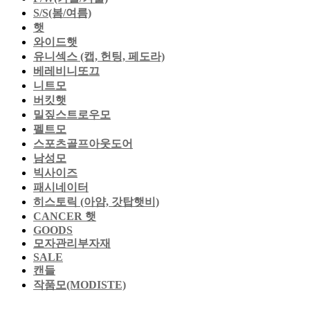
S/S(봄/여름)
햇
와이드햇
유니섹스 (캡, 헌팅, 페도라)
베레비니또끄
니트모
버킷햇
밀짚스트로우모
펠트모
스포츠골프아웃도어
남성모
빅사이즈
패시네이터
히스토릭 (아얌, 갓탑햇비)
CANCER 햇
GOODS
모자관리부자재
SALE
캔들
작품모(MODISTE)