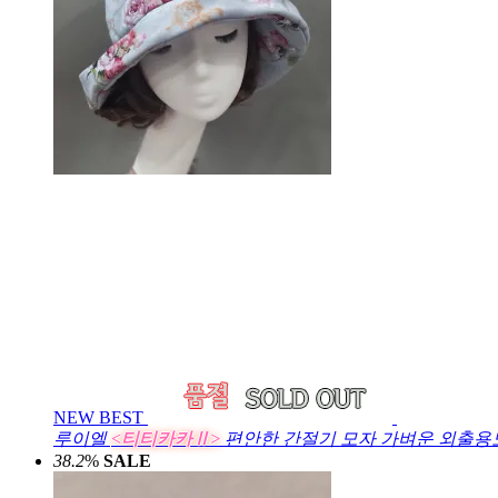
NEW
BEST
루이엘
<티티카카Ⅱ>
편안한 간절기 모자 가벼운 외출용모
38.2
%
SALE