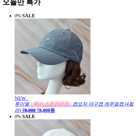
오늘만 특가
0
%
SALE
NEW
루이엘
<위시:스트라이프>
캡모자 야구캡 캐주얼캡 (4컬
러)
78,000
78,000원
0
%
SALE