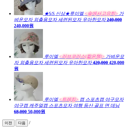
★S/S 신상★루이엘
<숲에서고요히>
가
벼운모자 외출용모자 세련된모자 우아한모자
240,000
240,000원
루이엘
<러브코러스[짧은챙]>
가벼운모
자 외출용모자 세련된모자 우아한모자
420,000
420,000
원
루이엘
<트레킹>
캡 스포츠캡 야구모자
야구캡 캐주얼캡 스포츠모자 여행 등산 골프 면 데님
68,000
50,000원
/
이전
다음