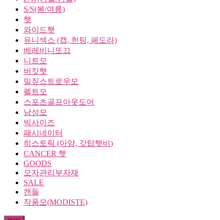
S/S(봄/여름)
햇
와이드햇
유니섹스 (캡, 헌팅, 페도라)
베레비니또끄
니트모
버킷햇
밀짚스트로우모
펠트모
스포츠골프아웃도어
남성모
빅사이즈
패시네이터
히스토릭 (아얌, 갓탑햇비)
CANCER 햇
GOODS
모자관리부자재
SALE
캔들
작품모(MODISTE)