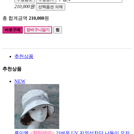
210,000원
선택옵션 삭제
총 합계금액
210,000
원
바로구매
장바구니담기
찜
추천상품
추천상품
NEW
루이엘
<챠밍데이>
가벼운 UV 자외선차단 나들이 모자