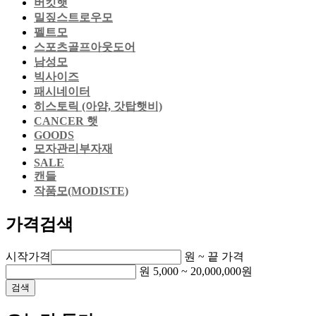
버킷햇
밀짚스트로우모
펠트모
스포츠골프아웃도어
남성모
빅사이즈
패시네이터
히스토릭 (아얌, 갓탑햇비)
CANCER 햇
GOODS
모자관리부자재
SALE
캔들
작품모(MODISTE)
가격검색
시작가격
원 ~
끝 가격
원
5,000
~
20,000,000
원
검색