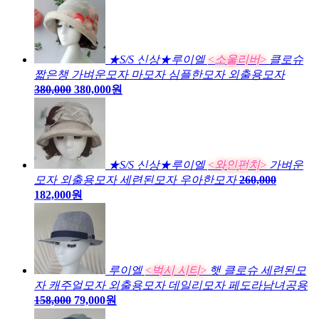
★S/S 신상★루이엘
<소울리버>
클로슈
짧은챙 가벼운모자 마모자 심플한모자 외출용모자
380,000
380,000원
★S/S 신상★루이엘
<와인펀치>
가벼운
모자 외출용모자 세련된모자 우아한모자
260,000
182,000원
루이엘
<벅시 시티>
햇 클로슈 세련된모
자 캐주얼모자 외출용모자 데일리모자 페도라남녀공용
158,000
79,000원