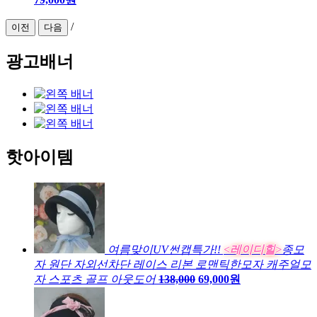
/
이전
다음
광고배너
핫아이템
여름맞이UV썬캡특가!!
<레이디힐>
종모
자 원단 자외선차단 레이스 리본 로맨틱한모자 캐주얼모
자 스포츠 골프 아웃도어
138,000
69,000원