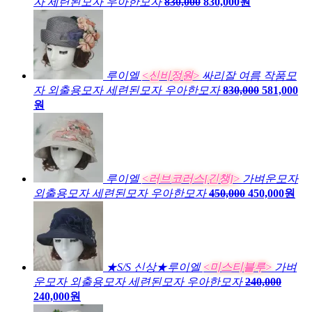
자 세련된모자 우아한모자
830,000
830,000원
루이엘
<신비정원>
싸리잘 여름 작품모
자 외출용모자 세련된모자 우아한모자
830,000
581,000
원
루이엘
<러브코러스[긴챙]>
가벼운모자
외출용모자 세련된모자 우아한모자
450,000
450,000원
★S/S 신상★루이엘
<미스티블루>
가벼
운모자 외출용모자 세련된모자 우아한모자
240,000
240,000원