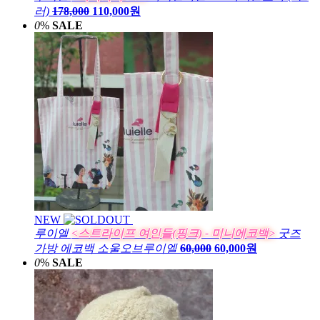
러)
178,000
110,000원
0
%
SALE
NEW
루이엘
<스트라이프 여인들(핑크) - 미니에코백>
굿즈
가방 에코백 소울오브루이엘
60,000
60,000원
0
%
SALE