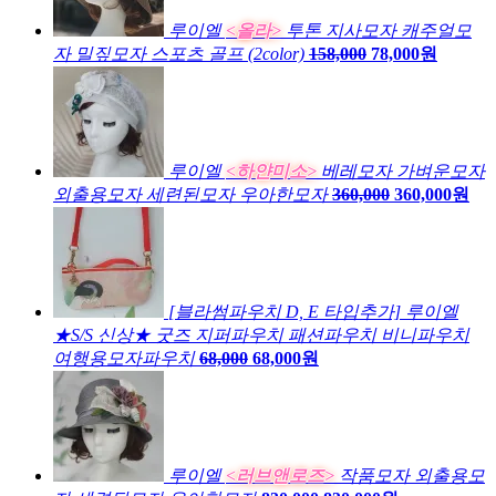
루이엘
<올라>
투톤 지사모자 캐주얼모
자 밀짚모자 스포츠 골프 (2color)
158,000
78,000원
루이엘
<하얀미소>
베레모자 가벼운모자
외출용모자 세련된모자 우아한모자
360,000
360,000원
[블라썸파우치 D, E 타입추가] 루이엘
★S/S 신상★ 굿즈 지퍼파우치 패션파우치 비니파우치
여행용모자파우치
68,000
68,000원
루이엘
<러브앤로즈>
작품모자 외출용모