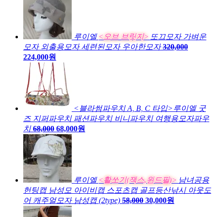
루이엘
<오브 브릿지>
또끄모자 가벼운
모자 외출용모자 세련된모자 우아한모자
320,000
224,000원
<블라썸파우치 A, B, C 타입>루이엘 굿
즈 지퍼파우치 패션파우치 비니파우치 여행용모자파우
치
68,000
68,000원
루이엘
<활쏘기(잭스,윈드필)>
남녀공용
헌팅캡 남성모 아이비캡 스포츠캡 골프등산낚시 아웃도
어 캐주얼모자 남성캡 (2type)
58,000
30,000원