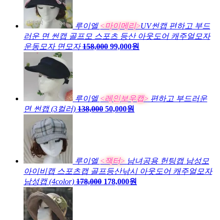
루이엘
<마이메리>
UV썬캡 편하고 부드
러운 면 썬캡 골프모 스포츠 등산 아웃도어 캐주얼모자
운동모자 면모자
158,000
99,000원
루이엘
<레인보우캡>
편하고 부드러운
면 썬캡 (3컬러)
138,000
50,000원
루이엘
<잭터>
남녀공용 헌팅캡 남성모
아이비캡 스포츠캡 골프등산낚시 아웃도어 캐주얼모자
남성캡 (4color)
178,000
178,000원