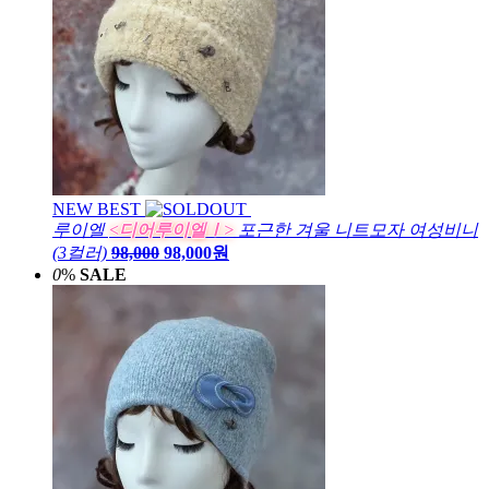
NEW
BEST
루이엘
<디어루이엘Ⅰ>
포근한 겨울 니트모자 여성비니
(3컬러)
98,000
98,000원
0
%
SALE