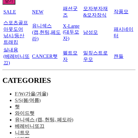
닫기
패션굿
모자부자재
작품모
SALE
NEW
즈
&모자장식
스포츠골프
유니섹스
X-Large
아웃도어
패시네이
(대두모
(캡,헌팅,페도
남성모
낚시/등산
터
자)
라)
트래킹
실내용
펠트모
밀짚스트로
(베레비니또
CANCER햇
캔들
자
우모
끄)
CATEGORIES
F/W(가을/겨울)
S/S(봄/여름)
햇
와이드햇
유니섹스 (캡, 헌팅, 페도라)
베레비니또끄
니트모