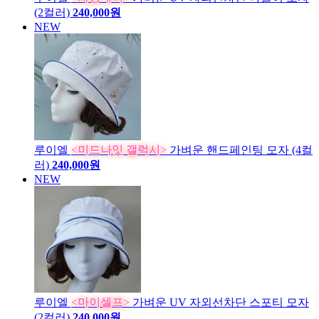
(2컬러)
240,000원
NEW
루이엘
<미드나잇 갤럭시>
가벼운 핸드페인팅 모자 (4컬
러)
240,000원
NEW
루이엘
<마이셀프>
가벼운 UV 자외선차단 스포티 모자
(2컬러)
240,000원