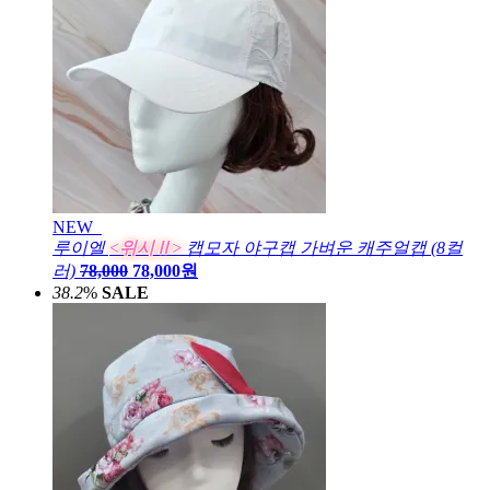
NEW
루이엘
<위시Ⅱ>
캡모자 야구캡 가벼운 캐주얼캡 (8컬
러)
78,000
78,000원
38.2
%
SALE