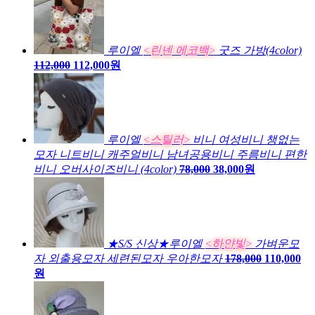
루이엘
<린넨 에코백>
굿즈 가방(4color)
112,000
112,000원
루이엘
<스틸러>
비니 여성비니 챙없는
모자 니트비니 캐주얼비니 남녀공용비니 주름비니 편한
비니 오버사이즈비니 (4color)
78,000
38,000원
★S/S 신상★루이엘
<하얀빛>
가벼운모
자 외출용모자 세련된모자 우아한모자
178,000
110,000
원