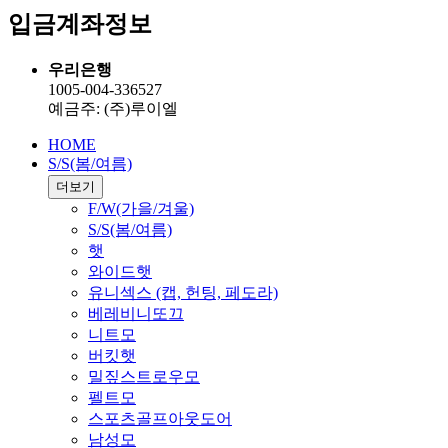
입금계좌정보
우리은행
1005-004-336527
예금주: (주)루이엘
HOME
S/S(봄/여름)
더보기
F/W(가을/겨울)
S/S(봄/여름)
햇
와이드햇
유니섹스 (캡, 헌팅, 페도라)
베레비니또끄
니트모
버킷햇
밀짚스트로우모
펠트모
스포츠골프아웃도어
남성모