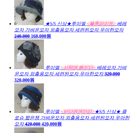
★S/S 신상★루이엘
<블루라이트>
베레
모자 가벼운모자 외출용모자 세련된모자 우아한모자
240,000
168,000원
루이엘
<사랑에 빠지다>
베레모자 가벼
운모자 외출용모자 세련된모자 우아한모자
320,000
320,000원
루이엘
<바다에게마리>
★S/S 신상★ 클
로슈 짧은챙 가벼운모자 외출용모자 세련된모자 우아한
모자
420,000
420,000원