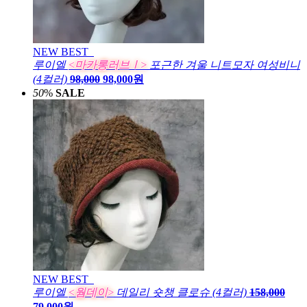
NEW
BEST
루이엘
<마카롱러브Ⅰ>
포근한 겨울 니트모자 여성비니
(4컬러)
98,000
98,000원
50
%
SALE
NEW
BEST
루이엘
<웜데이>
데일리 숏챙 클로슈 (4컬러)
158,000
79,000원