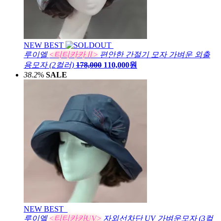
NEW
BEST
루이엘
<티티카카Ⅱ>
편안한 간절기 모자 가벼운 외출
용모자 (2컬러)
178,000
110,000원
38.2
%
SALE
NEW
BEST
루이엘
<티티카카UV>
자외선차단 UV 가벼운모자 (3컬