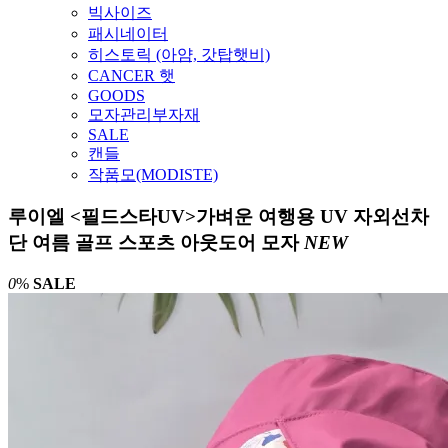
빅사이즈
패시네이터
히스토릭 (아얌, 갓탑햇비)
CANCER 햇
GOODS
모자관리부자재
SALE
캔들
작품모(MODISTE)
루이엘 <필드스타UV>가벼운 여행용 UV 자외선차
단 여름 골프 스포츠 아웃도어 모자
NEW
0
%
SALE