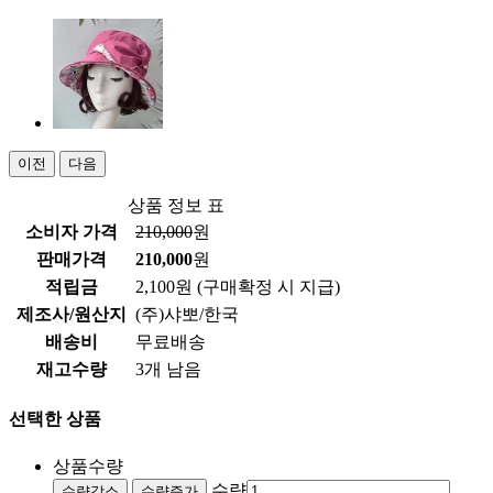
이전
다음
상품 정보 표
소비자 가격
210,000
원
판매가격
210,000
원
적립금
2,100원
(구매확정 시 지급)
제조사/원산지
(주)샤뽀/한국
배송비
무료배송
재고수량
3개 남음
선택한 상품
상품수량
수량
수량감소
수량증가