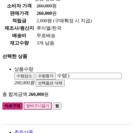
소비자 가격
260,000
원
판매가격
260,000
원
적립금
2,600원
(구매확정 시 지급)
제조사/원산지
루이엘/한국
배송비
무료배송
재고수량
3개 남음
선택한 상품
상품수량
수량
수량감소
수량증가
260,000원
선택옵션 삭제
총 합계금액
260,000
원
바로구매
장바구니담기
찜
추천상품