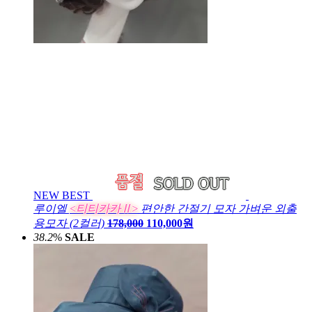
NEW
BEST
루이엘
<티티카카Ⅱ>
편안한 간절기 모자 가벼운 외출
용모자 (2컬러)
178,000
110,000원
38.2
%
SALE