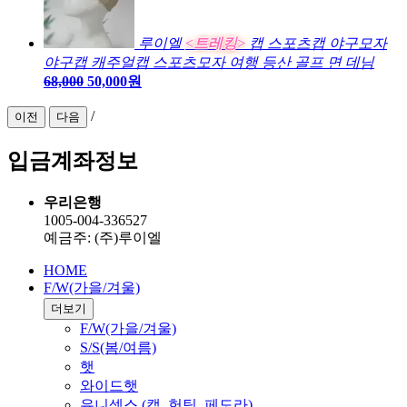
루이엘
<트레킹>
캡 스포츠캡 야구모자
야구캡 캐주얼캡 스포츠모자 여행 등산 골프 면 데님
68,000
50,000원
/
이전
다음
입금계좌정보
우리은행
1005-004-336527
예금주: (주)루이엘
HOME
F/W(가을/겨울)
더보기
F/W(가을/겨울)
S/S(봄/여름)
햇
와이드햇
유니섹스 (캡, 헌팅, 페도라)