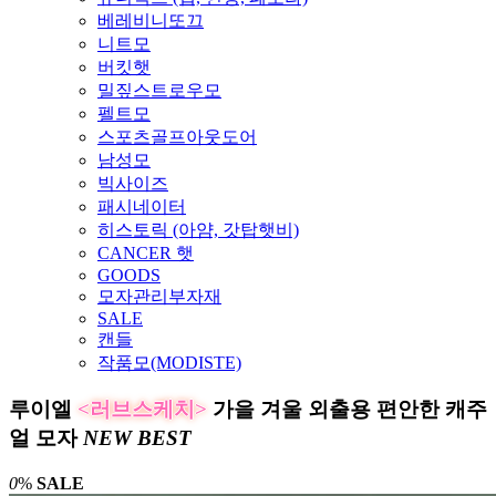
베레비니또끄
니트모
버킷햇
밀짚스트로우모
펠트모
스포츠골프아웃도어
남성모
빅사이즈
패시네이터
히스토릭 (아얌, 갓탑햇비)
CANCER 햇
GOODS
모자관리부자재
SALE
캔들
작품모(MODISTE)
루이엘
<러브스케치>
가을 겨울 외출용 편안한 캐주
얼 모자
NEW
BEST
0
%
SALE