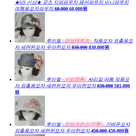
★S/S 신상★ 굿즈 지퍼파우치 패션파우치 비니파우치
여행용모자파우치
68,000
68,000원
루이엘
<러브앤로즈>
작품모자 외출용모
자 세련된모자 우아한모자
830,000
830,000원
루이엘
<신비정원>
싸리잘 여름 작품모
자 외출용모자 세련된모자 우아한모자
830,000
581,000
원
루이엘
<러브코러스[긴챙]>
가벼운모자
외출용모자 세련된모자 우아한모자
450,000
450,000원