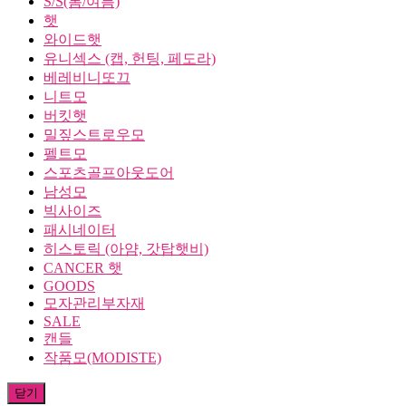
S/S(봄/여름)
햇
와이드햇
유니섹스 (캡, 헌팅, 페도라)
베레비니또끄
니트모
버킷햇
밀짚스트로우모
펠트모
스포츠골프아웃도어
남성모
빅사이즈
패시네이터
히스토릭 (아얌, 갓탑햇비)
CANCER 햇
GOODS
모자관리부자재
SALE
캔들
작품모(MODISTE)
닫기