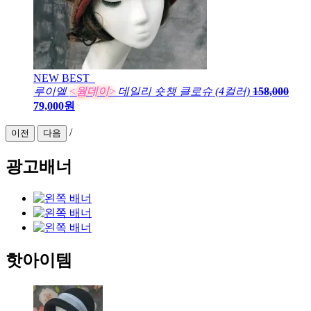
NEW
BEST
루이엘
<웜데이>
데일리 숏챙 클로슈 (4컬러)
158,000
79,000원
/
이전
다음
광고배너
핫아이템