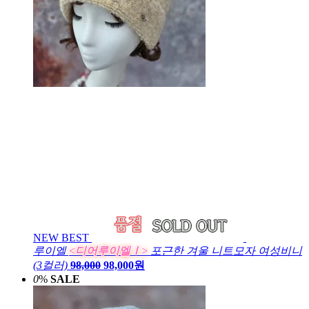
NEW
BEST
루이엘
<디어루이엘Ⅰ>
포근한 겨울 니트모자 여성비니
(3컬러)
98,000
98,000원
0
%
SALE