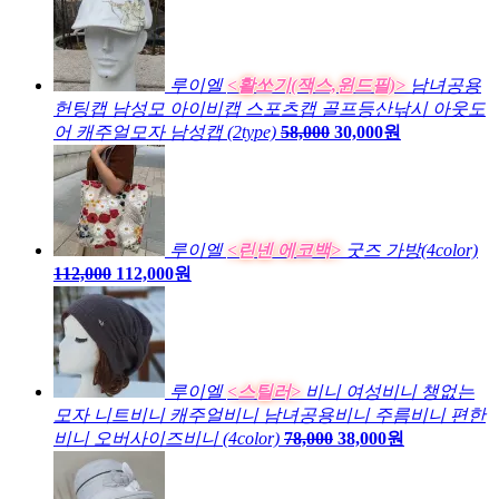
루이엘
<활쏘기(잭스,윈드필)>
남녀공용
헌팅캡 남성모 아이비캡 스포츠캡 골프등산낚시 아웃도
어 캐주얼모자 남성캡 (2type)
58,000
30,000원
루이엘
<린넨 에코백>
굿즈 가방(4color)
112,000
112,000원
루이엘
<스틸러>
비니 여성비니 챙없는
모자 니트비니 캐주얼비니 남녀공용비니 주름비니 편한
비니 오버사이즈비니 (4color)
78,000
38,000원