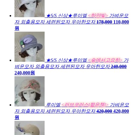
★S/S 신상★루이엘
<하얀빛>
가벼운모
자 외출용모자 세련된모자 우아한모자
178,000
110,000
원
★S/S 신상★루이엘
<숲에서고요히>
가
벼운모자 외출용모자 세련된모자 우아한모자
240,000
240,000원
루이엘
<러브코러스[짧은챙]>
가벼운모
자 외출용모자 세련된모자 우아한모자
420,000
420,000
원