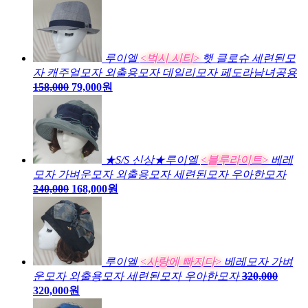
루이엘
<벅시 시티>
햇 클로슈 세련된모
자 캐주얼모자 외출용모자 데일리모자 페도라남녀공용
158,000
79,000원
★S/S 신상★루이엘
<블루라이트>
베레
모자 가벼운모자 외출용모자 세련된모자 우아한모자
240,000
168,000원
루이엘
<사랑에 빠지다>
베레모자 가벼
운모자 외출용모자 세련된모자 우아한모자
320,000
320,000원