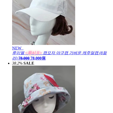
NEW
루이엘
<위시Ⅱ>
캡모자 야구캡 가벼운 캐주얼캡 (8컬
러)
78,000
78,000원
38.2
%
SALE