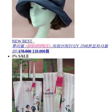
NEW
BEST
루이엘
<티티카카UV>
자외선차단 UV 가벼운모자 (3컬
러)
178,000
110,000원
0
%
SALE