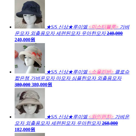
★S/S 신상★루이엘
<미스티블루>
가벼
운모자 외출용모자 세련된모자 우아한모자
240,000
240,000원
★S/S 신상★루이엘
<소울리버>
클로슈
짧은챙 가벼운모자 마모자 심플한모자 외출용모자
380,000
380,000원
★S/S 신상★루이엘
<와인펀치>
가벼운
모자 외출용모자 세련된모자 우아한모자
260,000
182,000원