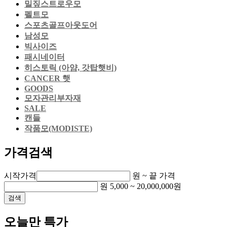
밀짚스트로우모
펠트모
스포츠골프아웃도어
남성모
빅사이즈
패시네이터
히스토릭 (아얌, 갓탑햇비)
CANCER 햇
GOODS
모자관리부자재
SALE
캔들
작품모(MODISTE)
가격검색
시작가격
원 ~
끝 가격
원
5,000
~
20,000,000
원
검색
오늘만 특가