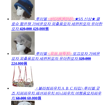
루이엘
<바다에게마리>
★S/S 신상★ 클
로슈 짧은챙 가벼운모자 외출용모자 세련된모자 우아한
모자
420,000
420,000원
루이엘
<오브 브릿지>
또끄모자 가벼운
모자 외출용모자 세련된모자 우아한모자
320,000
224,000원
<블라썸파우치 A, B, C 타입>루이엘 굿
즈 지퍼파우치 패션파우치 비니파우치 여행용모자파우
치
68,000
68,000원