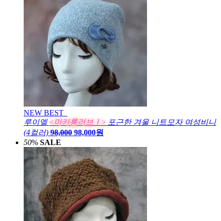
NEW
BEST
루이엘
<마카롱러브Ⅰ>
포근한 겨울 니트모자 여성비니
(4컬러)
98,000
98,000원
50
%
SALE