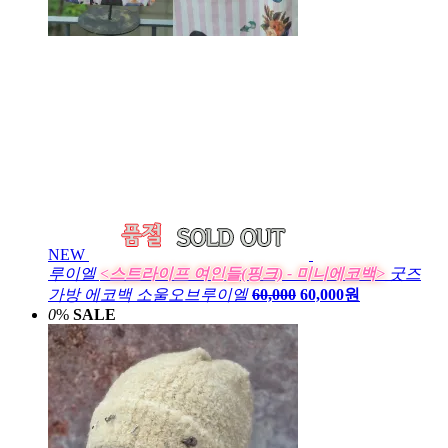
NEW
루이엘
<스트라이프 여인들(핑크) - 미니에코백>
굿즈
가방 에코백 소울오브루이엘
60,000
60,000원
0
%
SALE