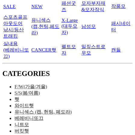
패션굿
모자부자재
작품모
SALE
NEW
즈
&모자장식
스포츠골프
유니섹스
X-Large
아웃도어
패시네이
(대두모
(캡,헌팅,페도
남성모
낚시/등산
터
자)
라)
트래킹
실내용
펠트모
밀짚스트로
(베레비니또
CANCER햇
캔들
자
우모
끄)
CATEGORIES
F/W(가을/겨울)
S/S(봄/여름)
햇
와이드햇
유니섹스 (캡, 헌팅, 페도라)
베레비니또끄
니트모
버킷햇