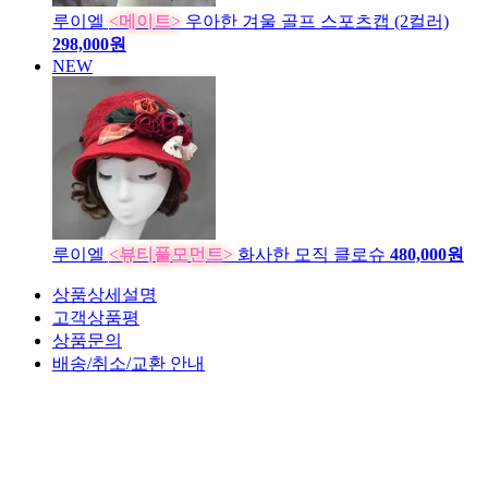
루이엘
<메이트>
우아한 겨울 골프 스포츠캡 (2컬러)
298,000원
NEW
루이엘
<뷰티풀모먼트>
화사한 모직 클로슈
480,000원
상품상세설명
고객상품평
상품문의
배송/취소/교환 안내