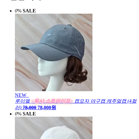
0
%
SALE
NEW
루이엘
<위시:스트라이프>
캡모자 야구캡 캐주얼캡 (4컬
러)
78,000
78,000원
0
%
SALE