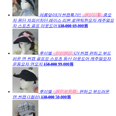
여름맞이UV썬캡특가!!
<레이디힐>
종모
자 원단 자외선차단 레이스 리본 로맨틱한모자 캐주얼모
자 스포츠 골프 아웃도어
138,000
69,000원
루이엘
<마이메리>
UV썬캡 편하고 부드
러운 면 썬캡 골프모 스포츠 등산 아웃도어 캐주얼모자
운동모자 면모자
158,000
99,000원
루이엘
<레인보우캡>
편하고 부드러운
면 썬캡 (3컬러)
138,000
50,000원