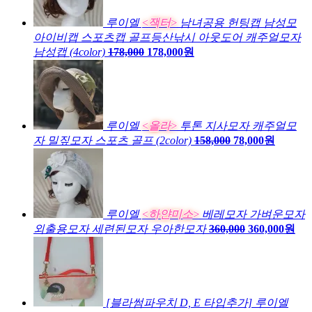
루이엘
<잭터>
남녀공용 헌팅캡 남성모
아이비캡 스포츠캡 골프등산낚시 아웃도어 캐주얼모자
남성캡 (4color)
178,000
178,000원
루이엘
<올라>
투톤 지사모자 캐주얼모
자 밀짚모자 스포츠 골프 (2color)
158,000
78,000원
루이엘
<하얀미소>
베레모자 가벼운모자
외출용모자 세련된모자 우아한모자
360,000
360,000원
[블라썸파우치 D, E 타입추가] 루이엘